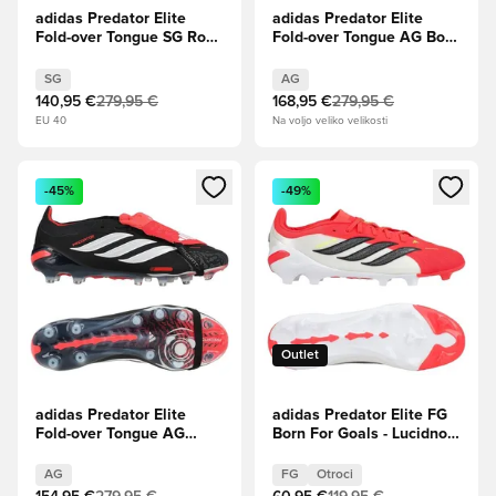
adidas Predator Elite
adidas Predator Elite
Fold-over Tongue SG Road
Fold-over Tongue AG Born
to Glory - Obutev
For Goals - Lucidno
Bela/Jedro črna/Zlato
rdeča/Jedro črna/Obutev
SG
AG
kovinsko
Bela
140,95 €
279,95 €
168,95 €
279,95 €
EU 40
Na voljo veliko velikosti
Odpre Modal za prijavo ali vpis kot član
Odpre Modal za prijavo ali vpi
-45%
-49%
Outlet
adidas Predator Elite
adidas Predator Elite FG
Fold-over Tongue AG
Born For Goals - Lucidno
Immortal DNA - Jedro
rdeča/Jedro črna/Obutev
črna/Obutev Bela/Lucidno
Bela Otroci
AG
FG
Otroci
rdeča