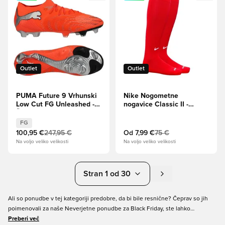
Outlet
Outlet
PUMA Future 9 Vrhunski
Nike Nogometne
Low Cut FG Unleashed -
nogavice Classic II -
Žareče rdeče/PUMA
Univerzitetna rdeča/Bela
White/PUMA Black/Puma
FG
srebrna
100,95 €
247,95 €
Od
7,99 €
75 €
Na voljo veliko velikosti
Na voljo veliko velikosti
Stran 1 od 30
Ali so ponudbe v tej kategoriji predobre, da bi bile resnične? Čeprav so jih
poimenovali za naše Neverjetne ponudbe za Black Friday, ste lahko
prepričani, da so zelo resnične in našli boste prave popuste na vse, od
Preberi več