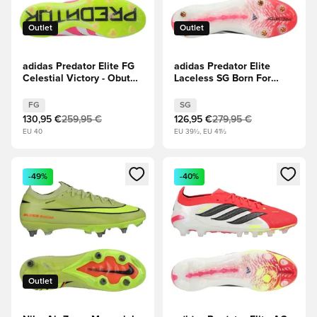
Outlet
Outlet
adidas Predator Elite FG
adidas Predator Elite
Celestial Victory - Obutev
Laceless SG Born For
Bela/Lucidno
Goals - Lucidno
roza/Lucidna limona
rdeča/Jedro črna/Obutev
FG
SG
Bela
130,95 €
259,95 €
126,95 €
279,95 €
EU 40
EU 39½, EU 41½
Odpre Modal za prijavo ali vpis kot član
Odpre Modal za prijavo ali vpi
-49%
-40%
Outlet