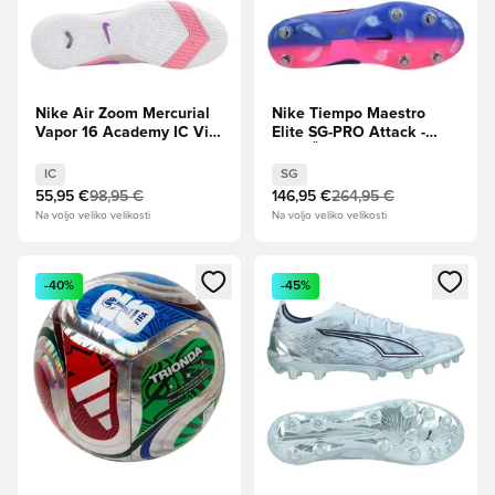
Nike Air Zoom Mercurial
Nike Tiempo Maestro
Vapor 16 Academy IC Vini
Elite SG-PRO Attack -
Jr. Personal Edition - Pulz
Bela/Črna/Racer
sončnega zahoda/Staro
Modra/Roza eksplozija
IC
SG
kraljevsko
55,95 €
98,95 €
146,95 €
264,95 €
Na voljo veliko velikosti
Na voljo veliko velikosti
Odpre Modal za prijavo ali vpis kot član
Odpre Modal za prijavo ali vpi
-40%
-45%