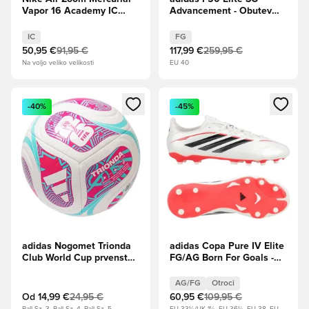
Vapor 16 Academy IC
Advancement - Obutev
Attack - Racer
Bela/Sončna
Modra/Bela
rdeča/Lucidno modra
IC
FG
50,95 €
91,95 €
117,99 €
259,95 €
Na voljo veliko velikosti
EU 40
Odpre Modal za prijavo ali vpis kot član
Odpre Modal za prijavo ali vpi
-40%
-45%
adidas Nogomet Trionda
adidas Copa Pure IV Elite
Club World Cup prvenstvo
FG/AG Born For Goals -
2026 -
Obutev Bela/Zero
Bela/turkizna/Shock Roza
Metallic/Jedro
AG/FG
Otroci
črna/Lucidno rdeča Otroci
Od
14,99 €
24,95 €
60,95 €
109,95 €