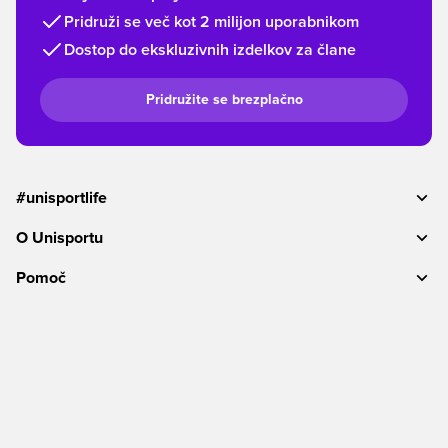
Pridruži se več kot 2 milijon uporabnikom
Dostop do ekskluzivnih izdelkov za člane
Pridružite se brezplačno
#unisportlife
O Unisportu
Pomoč