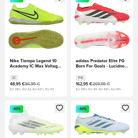
Nike Tiempo Legend 10
adidas Predator Elite FG
Academy IC Max Voltage
Born For Goals - Lucidno
- volt/Črna
rdeča/Jedro črna/Obutev
Bela
IC
FG
48,95 €
86,95 €
162,95 €
269,95 €
EU 38½, EU 42, EU 42½, EU 43
EU 39½, EU 40, EU 40½, EU 41½
Odpre Modal za prijavo ali vpis kot član
Odpre Modal za prijavo ali vpi
-50%
-40%