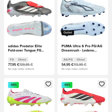
Outlet
adidas Predator Elite
PUMA Ultra 6 Pro FG/AG
Fold-over Tongue FG
Dreamrush - Ledeno
Finishers Steel - Železna
modra/PUMA White/Blue
kovina/Obutev
Jewel Otroci
FG
Otroci
AG/FG
Otroci
Bela/Lucidno rdeča Otroci
77,95 €
139,95 €
54,95 €
113,95 €
Na voljo veliko velikosti
Na voljo veliko velikosti
Odpre Modal za prijavo ali vpis kot član
Odpre Modal za prijavo ali vpi
-50%
-55%