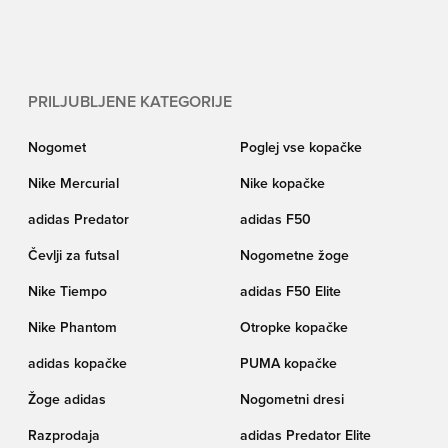
nogometnih čevljev do oblačil za trening. Če iščete najboljše ponudbe ta
Black Friday, je to odličen kraj za začetek iskanja – zbrali smo nekaj najboljših
izdelkov po še boljših cenah. Kaj ne bi bilo všeč? Pridružite se našemu
praznovanju Black Friday in si zagotovite eno izmed naših Neverjetnih
ponudb!
PRILJUBLJENE KATEGORIJE
Nogomet
Poglej vse kopačke
Nike Mercurial
Nike kopačke
adidas Predator
adidas F50
Čevlji za futsal
Nogometne žoge
Nike Tiempo
adidas F50 Elite
Nike Phantom
Otropke kopačke
adidas kopačke
PUMA kopačke
Žoge adidas
Nogometni dresi
Razprodaja
adidas Predator Elite