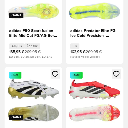
Outlet
adidas F50 Sparkfusion
adidas Predator Elite FG
Elite Mid Cut FG/AG Born
Ice Cold Precision -
For Goals - Obutev Bela/
Crystal Sky/Ray
Železna kovina/Hi-Res
Blue/Sončno rumena
AG/FG
Ženske
FG
rumena Ženske
135,95 €
269,95 €
162,95 €
269,95 €
EU 35½, EU 36, EU 36½, EU 37½
Na voljo veliko velikosti
Odpre Modal za prijavo ali vpis kot član
Odpre Modal za prijavo ali vpi
-50%
-40%
Outlet