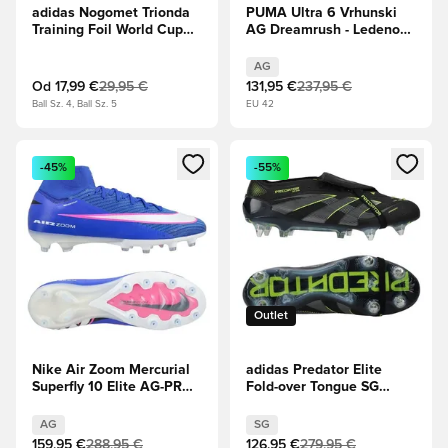
adidas Nogomet Trionda
PUMA Ultra 6 Vrhunski
Training Foil World Cup
AG Dreamrush - Ledeno
prvenstvo 2026 -
modra/PUMA White/Blue
Kovinsko
Jewel
AG
srebro/Bela/Kraljevsko
Od
17,99 €
29,95 €
131,95 €
237,95 €
modra
Ball Sz. 4, Ball Sz. 5
EU 42
Odpre Modal za prijavo ali vpis kot član
Odpre Modal za prijavo ali vpi
-45%
-55%
Outlet
Nike Air Zoom Mercurial
adidas Predator Elite
Superfly 10 Elite AG-PRO
Fold-over Tongue SG
Attack - Racer
Electric Stealth - Jedro
Modra/Bela
črna/Ogljik/Lucidna
AG
SG
limona
159,95 €
288,95 €
126,95 €
279,95 €