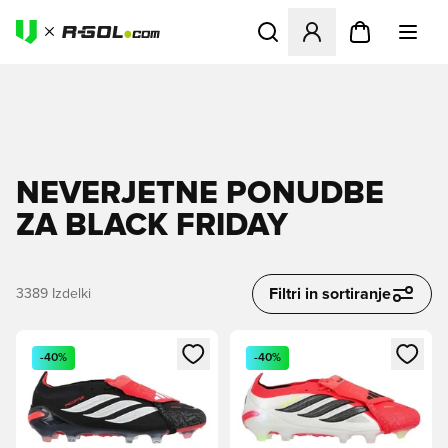
Odpre Modal za prijavo ali vp
NEVERJETNE PONUDBE
ZA BLACK FRIDAY
Filtri in sortiranje
3389
Izdelki
Odpre Modal za prijavo ali vpis kot član
Odpre Modal za prijavo ali vpi
-40%
-40%