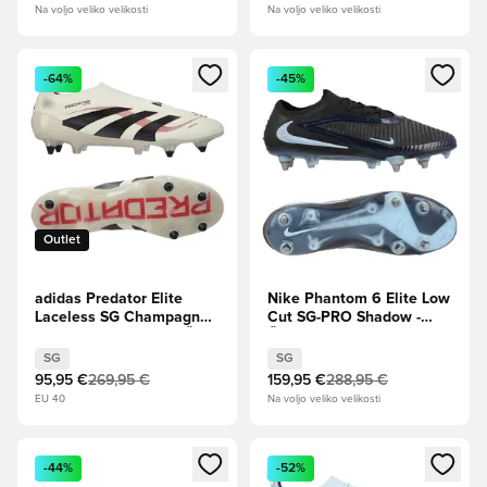
Ženske
Na voljo veliko velikosti
Na voljo veliko velikosti
Odpre Modal za prijavo ali vpis kot član
Odpre Modal za prijavo ali vpi
-64%
-45%
Outlet
adidas Predator Elite
Nike Phantom 6 Elite Low
Laceless SG Champagne -
Cut SG-PRO Shadow -
Sivo bela/Jedro črna/Čisti
Črna/Ledeno modra
rubin
SG
SG
95,95 €
269,95 €
159,95 €
288,95 €
EU 40
Na voljo veliko velikosti
Odpre Modal za prijavo ali vpis kot član
Odpre Modal za prijavo ali vpi
-44%
-52%