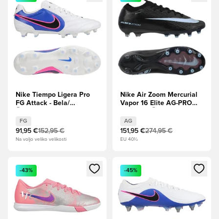
Nike Tiempo Ligera Pro
Nike Air Zoom Mercurial
FG Attack - Bela/
Vapor 16 Elite AG-PRO
Črna/Racer Modra/Roza
Shadow - Črna/Ledeno
eksplozija
modra
FG
AG
91,95 €
152,95 €
151,95 €
274,95 €
Na voljo veliko velikosti
EU 40½
Odpre Modal za prijavo ali vpis kot član
Odpre Modal za prijavo ali vpi
-43%
-45%