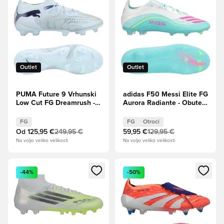
Outlet
Outlet
PUMA Future 9 Vrhunski
adidas F50 Messi Elite FG
Low Cut FG Dreamrush -
Aurora Radiante - Obutev
Ledeno modra/Blue Jewel
Bela/Lucidno
roza/turkizna Otroci
FG
FG
Otroci
Od
125,95 €
249,95 €
59,95 €
129,95 €
Na voljo veliko velikosti
Na voljo veliko velikosti
Odpre Modal za prijavo ali vpis kot član
Odpre Modal za prijavo ali vpi
-44%
-50%