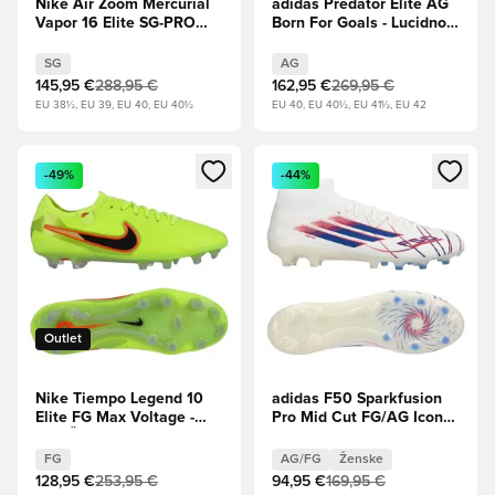
Nike Air Zoom Mercurial
adidas Predator Elite AG
Vapor 16 Elite SG-PRO
Born For Goals - Lucidno
Max Voltage - Svetloba
rdeča/Jedro črna/Obutev
reflektorja/volt/Hiper
Bela
SG
AG
Crimson
145,95 €
288,95 €
162,95 €
269,95 €
EU 38½, EU 39, EU 40, EU 40½
EU 40, EU 40½, EU 41½, EU 42
Odpre Modal za prijavo ali vpis kot član
Odpre Modal za prijavo ali vpi
-49%
-44%
Outlet
Nike Tiempo Legend 10
adidas F50 Sparkfusion
Elite FG Max Voltage -
Pro Mid Cut FG/AG Icon
volt/Črna
Takeover - Obutev
Bela/Kraljevsko
FG
AG/FG
Ženske
modra/Lucidno rdeča
128,95 €
253,95 €
94,95 €
169,95 €
Ženske