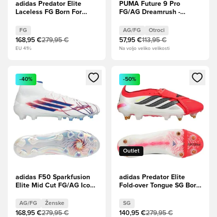
adidas Predator Elite
PUMA Future 9 Pro
Laceless FG Born For
FG/AG Dreamrush -
Goals - Lucidno
Ledeno modra/Blue Jewel
rdeča/Jedro črna/Obutev
Otroci
FG
AG/FG
Otroci
Bela
168,95 €
279,95 €
57,95 €
113,95 €
EU 41½
Na voljo veliko velikosti
Odpre Modal za prijavo ali vpis kot član
Odpre Modal za prijavo ali vpi
-40%
-50%
Outlet
adidas F50 Sparkfusion
adidas Predator Elite
Elite Mid Cut FG/AG Icon
Fold-over Tongue SG Born
Takeover - Obutev
For Goals - Lucidno
Bela/Kraljevsko
rdeča/Jedro črna/Obutev
AG/FG
Ženske
SG
modra/Lucidno rdeča
Bela
168,95 €
279,95 €
140,95 €
279,95 €