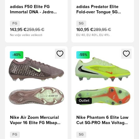
adidas F50 Elite FG
adidas Predator Elite
Immortal DNA - Jedro
Fold-over Tongue SG
črna/Lucidno rdeča
Finishers Steel - Železna
kovina/Obutev
FG
SG
Bela/Lucidno rdeča
143,95 €
259,95 €
160,95 €
289,95 €
Na voljo veliko velikosti
EU 40, EU 40½, EU 41½
Odpre Modal za prijavo ali vpis kot član
Odpre Modal za prijavo ali vpi
-40%
-55%
Outlet
Nike Air Zoom Mercurial
Nike Phantom 6 Elite Low
Vapor 16 Elite FG Mbappé
Cut SG-PRO Max Voltage
Personal Edition - Plum
- Svetloba reflektorja/
Eclipse/Kovinsko srebro
Črna/Hiper Crimson
FG
SG