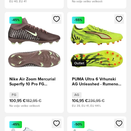
EU 40, EU 41
Na voljo veliko velikosti
Odpre Modal za prijavo ali vpis kot član
Odpre Modal za prijavo ali vpi
-45%
-55%
Outlet
Nike Air Zoom Mercurial
PUMA Ultra 6 Vrhunski
Superfly 10 Pro FG
AG Unleashed - Rumeno
Mbappé Personal Edition -
opozorilo/PUMA Black/
Plum Eclipse/Kovinsko
Žareče rdeče/Stiskanje
FG
AG
srebro
apna
100,95 €
182,95 €
106,95 €
236,95 €
Na voljo veliko velikosti
EU 39, EU 41, EU 44½
Odpre Modal za prijavo ali vpis kot član
Odpre Modal za prijavo ali vpi
-45%
-50%