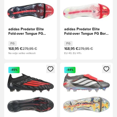
adidas Predator Elite
adidas Predator Elite
Fold-over Tongue FG
Fold-over Tongue FG Born
Immortal DNA - Jedro
For Goals - Lucidno
črna/Obutev Bela/Lucidno
rdeča/Jedro črna/Obutev
FG
FG
rdeča
Bela
168,95 €
279,95 €
168,95 €
279,95 €
Na voljo veliko velikosti
EU 40, EU 41½
Odpre Modal za prijavo ali vpis kot član
Odpre Modal za prijavo ali vpi
-45%
-44%