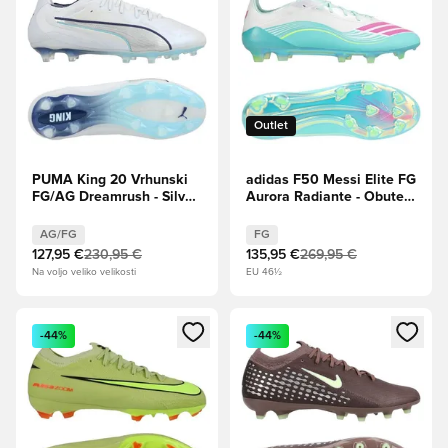
Outlet
PUMA King 20 Vrhunski
adidas F50 Messi Elite FG
FG/AG Dreamrush - Silver
Aurora Radiante - Obutev
Mist/Blue Jewel/Vibrant
Bela/Lucidno
Blue
roza/turkizna
AG/FG
FG
127,95 €
230,95 €
135,95 €
269,95 €
Na voljo veliko velikosti
EU 46½
Odpre Modal za prijavo ali vpis kot član
Odpre Modal za prijavo ali vpi
-44%
-44%