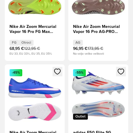
Nike Air Zoom Mercurial
Nike Air Zoom Mercurial
Vapor 16 Pro FG Max
Vapor 16 Pro AG-PRO
Voltage - Svetloba
Mbappé Personal Edition -
reflektorja/volt/Hiper
Plum Eclipse/Kovinsko
FG
Otroci
AG
Crimson Otroci
srebro
68,95 €
122,95 €
96,95 €
173,95 €
EU 33, EU 33½, EU 35, EU 35½
Na voljo veliko velikosti
Odpre Modal za prijavo ali vpis kot član
Odpre Modal za prijavo ali vpi
-45%
-55%
Outlet
Nike Air Zoom Mercurial
adidas F50 Elite SG