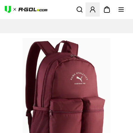
Odpre Modal za prijavo ali vp