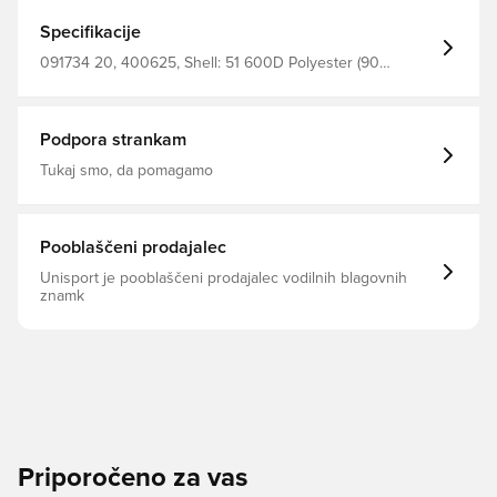
vino
Specifikacije
091734 20, 400625, Shell: 51 600D Polyester (90
Recycled)42 Poly Mesh(100 Recycled)7 150D Polyester
(95 Recycled)Lining: 100 150D Polyester (95 Recycled),
Moški, rdeča, PUMA, Nahrbtnik, Otroci
Podpora strankam
Tukaj smo, da pomagamo
Pooblaščeni prodajalec
Unisport je pooblaščeni prodajalec vodilnih blagovnih
znamk
Priporočeno za vas