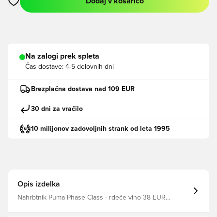
Dodaj v košarico
Odpre Modal za prijavo ali vpis kot član
Na zalogi prek spleta
Čas dostave:
4-5 delovnih dni
Brezplačna dostava nad 109 EUR
30 dni za vračilo
10 milijonov zadovoljnih strank od leta 1995
Opis izdelka
Nahrbtnik Puma Phase Class - rdeče vino 38 EUR
Proizvajalec: Puma Datumi proizvajalca: Puma SE, Puma
Way 1, 91074 Herzogenaurach, DE filter_colors: Rdeče