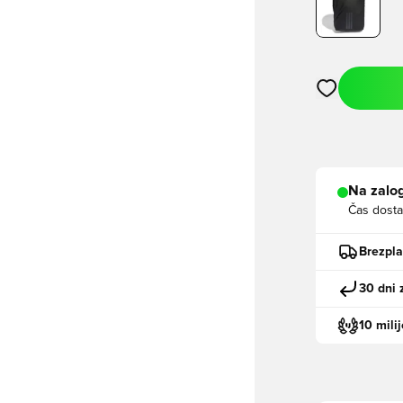
Odpre Modal za
Na zalog
Čas dosta
Brezpl
30 dni 
10 mili