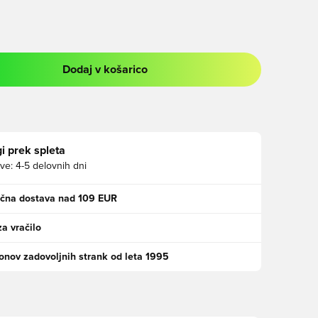
Dodaj v košarico
 prijavo ali vpis kot član
i prek spleta
ve:
4-5 delovnih dni
ačna dostava nad 109 EUR
za vračilo
jonov zadovoljnih strank od leta 1995