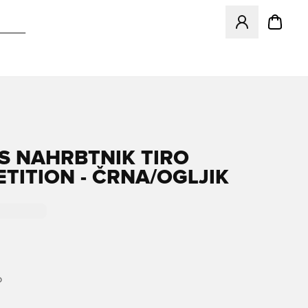
Odpre Modal za pr
S NAHRBTNIK TIRO
TITION - ČRNA/OGLJIK
O