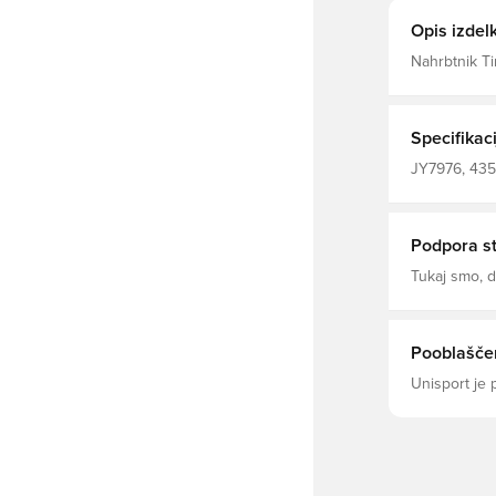
Opis izdel
Nahrbtnik Ti
funkcionalnos
nahrbtnik ne
Prostoren gl
opremo, med
Specifikaci
dostop in hi
motenj. Nast
JY7976, 4353
oblazinjenje
dolga potova
Podpora s
Tukaj smo,
Pooblaščen
Unisport je 