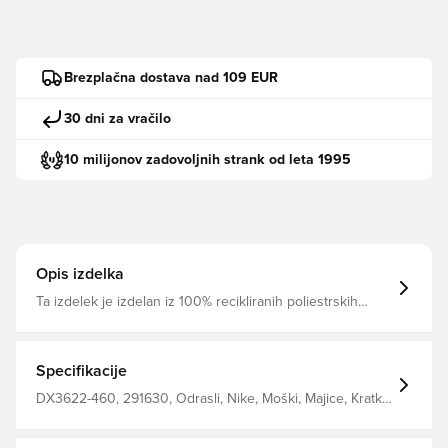
Brezplačna dostava nad 109 EUR
30 dni za vračilo
10 milijonov zadovoljnih strank od leta 1995
Opis izdelka
Ta izdelek je izdelan iz 100% recikliranih poliestrskih
vlaken Dri-FIT je zračen in hitro suši lahek material, ki
odvaja vlago stran od telesa, zato ste vedno suhi, udobni
in osredotočeni Enaka oblika, v kateri se igralci ogrevajo
Redno prileganje Izdelana iz 100% poliestra.
Specifikacije
DX3622-460, 291630, Odrasli, Nike, Moški, Majice, Kratki
rokavi, Modro, This Product Is Made With 100% Recycled
Polyester Fibers