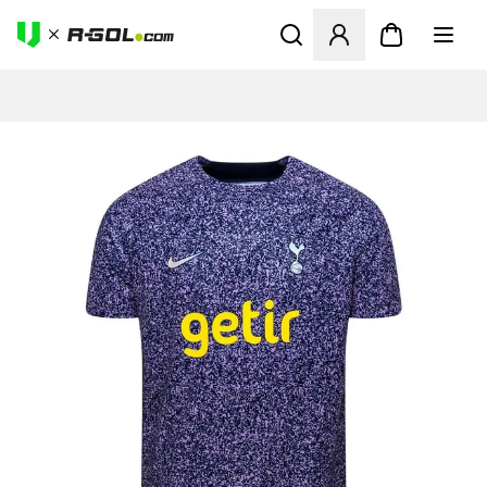
Odpre Modal za prijavo ali vp