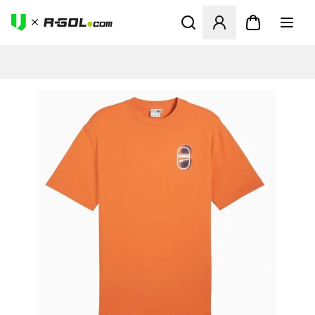
Odpre Modal za prijavo ali vp