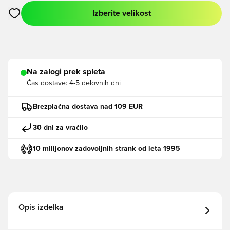
Izberite velikost
Odpre Modal za prijavo ali vpis kot član
Na zalogi prek spleta
Čas dostave:
4-5 delovnih dni
Brezplačna dostava nad 109 EUR
30 dni za vračilo
10 milijonov zadovoljnih strank od leta 1995
Opis izdelka