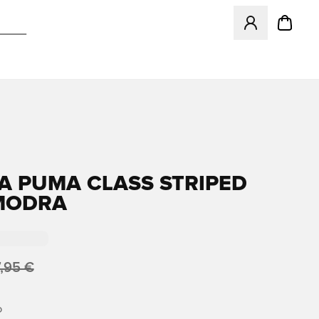
Odpre Modal za pr
A PUMA CLASS STRIPED
 MODRA
,95 €
O