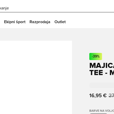
skanje
Ekipni šport
Razprodaja
Outlet
-
39
%
MAJIC
TEE -
16,95 €
27
BARVE NA VOLJ