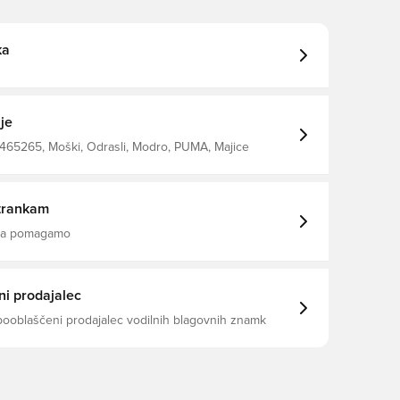
ka
je
465265, Moški, Odrasli, Modro, PUMA, Majice
trankam
 da pomagamo
i prodajalec
pooblaščeni prodajalec vodilnih blagovnih znamk