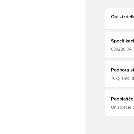
Opis izdel
Specifikaci
688220 34, 
Podpora s
Tukaj smo,
Pooblaščen
Unisport je 