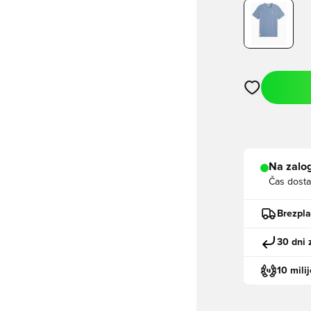
Odpre Modal za
Na zalog
Čas dosta
Brezpl
30 dni 
10 mili