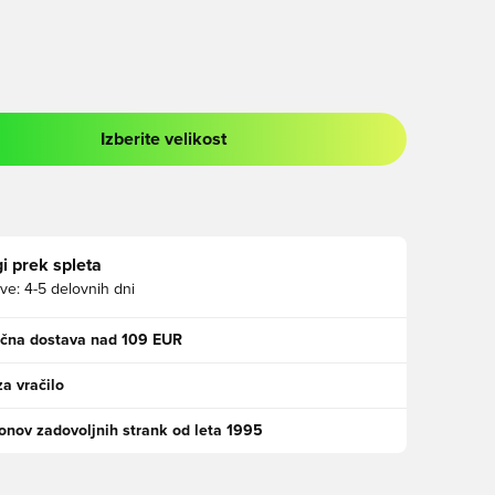
Izberite velikost
 prijavo ali vpis kot član
i prek spleta
ve:
4-5 delovnih dni
ačna dostava nad 109 EUR
za vračilo
jonov zadovoljnih strank od leta 1995