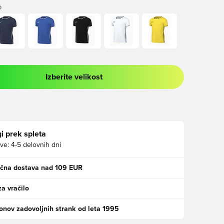
O
Izberite velikost
 prijavo ali vpis kot član
i prek spleta
ve:
4-5 delovnih dni
ačna dostava nad 109 EUR
za vračilo
jonov zadovoljnih strank od leta 1995