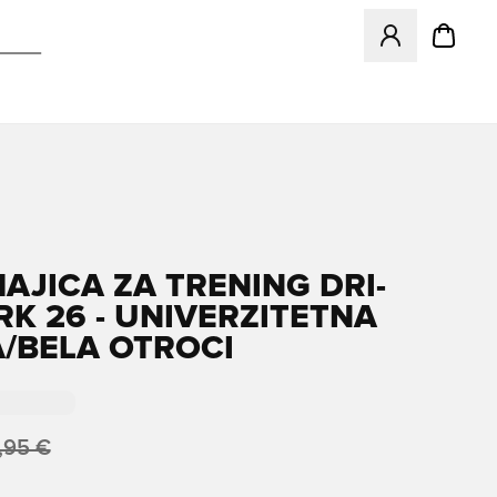
Odpre Modal za pr
MAJICA ZA TRENING DRI-
RK 26 - UNIVERZITETNA
/BELA OTROCI
,95 €