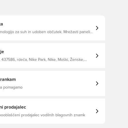
ka
hnologijo za suh in udoben občutek. Mrežasti paneli
za izboljšano zračenje. Izdelano iz 100 % recikliranega poliestra.
je
437586, rdeča, Nike Park, Nike, Moški, Ženske,
i rokavi, Otroci
trankam
 da pomagamo
i prodajalec
pooblaščeni prodajalec vodilnih blagovnih znamk