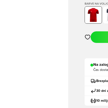
BARVE NA VOLJ
Odpre Modal za
Na zalog
Čas dosta
Brezpl
30 dni 
10 mili