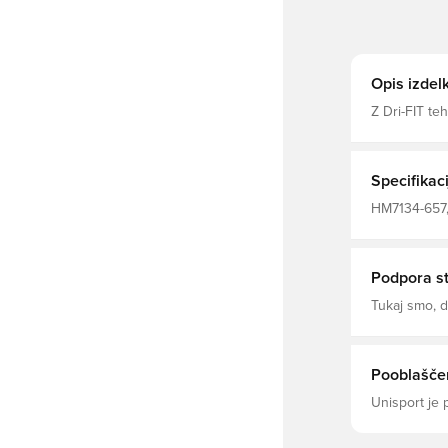
Opis izdel
Z Dri-FIT te
Specifikaci
HM7134-657, 
Majice, Kratk
Podpora s
Tukaj smo,
Pooblaščen
Unisport je 