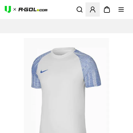
Odpre Modal za prijavo ali vp