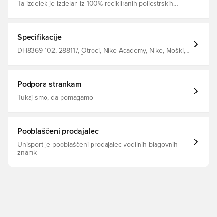
Ta izdelek je izdelan iz 100% recikliranih poliestrskih
vlaken Dri-FIT je zračen in hitro suši lahek material, ki
odvaja vlago stran od telesa, da vas ohrani suha, udobna
in osredotočena Standardno prileganje Izdelano iz 100%
poliestra
Specifikacije
DH8369-102, 288117, Otroci, Nike Academy, Nike, Moški,
Majice, Kratki rokavi, Črna, This Product Is Made With
100% Recycled Polyester Fibers
Podpora strankam
Tukaj smo, da pomagamo
Pooblaščeni prodajalec
Unisport je pooblaščeni prodajalec vodilnih blagovnih
znamk