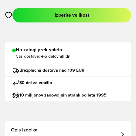
Izberite velikost
Odpre Modal za prijavo ali vpis kot član
Na zalogi prek spleta
Čas dostave:
4-5 delovnih dni
Brezplačna dostava nad 109 EUR
30 dni za vračilo
10 milijonov zadovoljnih strank od leta 1995
Opis izdelka