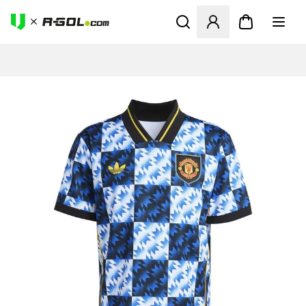
Odpre Modal za prijavo ali vp