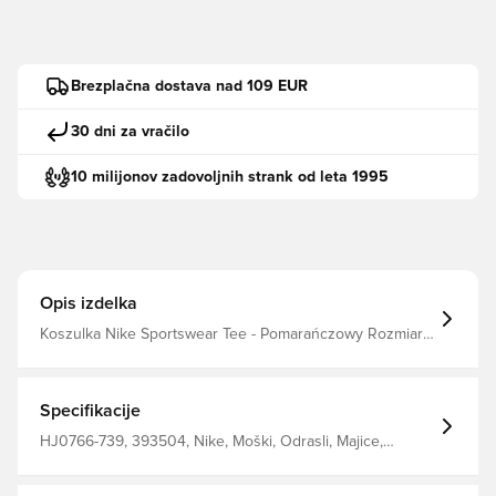
Brezplačna dostava nad 109 EUR
30 dni za vračilo
10 milijonov zadovoljnih strank od leta 1995
Opis izdelka
Koszulka Nike Sportswear Tee - Pomarańczowy Rozmiar:
S Producent: Nike filter_colors: Pomarańczowy
Specifikacije
HJ0766-739, 393504, Nike, Moški, Odrasli, Majice,
Oranžna