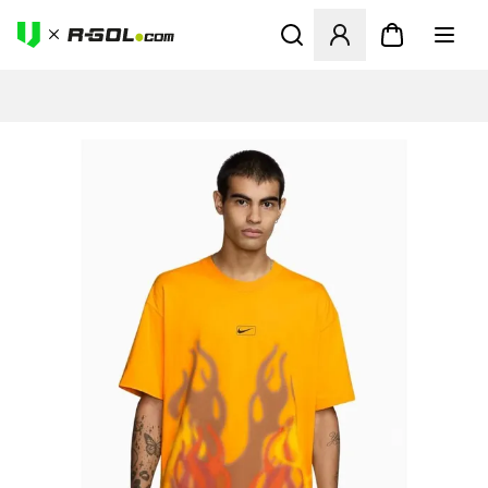
Odpre Modal za prijavo ali vp