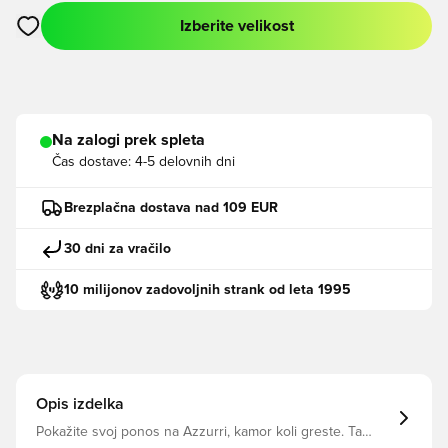
Izberite velikost
Odpre Modal za prijavo ali vpis kot član
Na zalogi prek spleta
Čas dostave:
4-5 delovnih dni
Brezplačna dostava nad 109 EUR
30 dni za vračilo
10 milijonov zadovoljnih strank od leta 1995
Opis izdelka
Pokažite svoj ponos na Azzurri, kamor koli greste. Ta