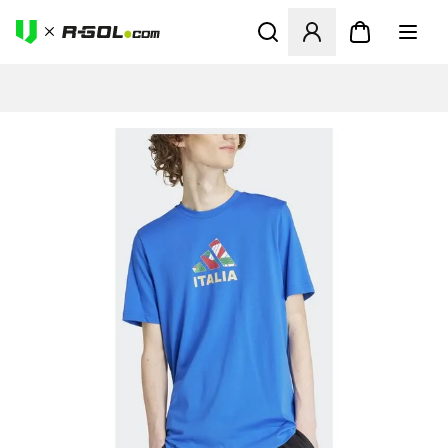
Odpre Modal za prijavo ali vp