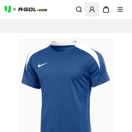
Odpre Modal za prijavo ali vp