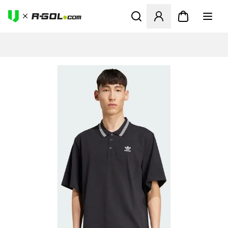
Odpre Modal za prijavo ali vp