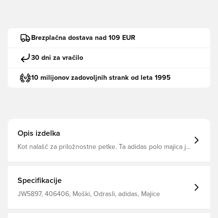
Brezplačna dostava nad 109 EUR
30 dni za vračilo
10 milijonov zadovoljnih strank od leta 1995
Opis izdelka
Kot nalašč za priložnostne petke. Ta adidas polo majica je
narejena iz mehkega piqué materiala, ki zagotavlja udobje
od vašega prvega požirka kave do zadnjega e-poštnega
sporočila dneva. Ohlapno prileganje in ikonične 3-črte na
rokavih mu dajejo sproščen videz, ki se odlično ujema s
Specifikacije
chinosi ali kavbojkami. Ohlapno prileganje Polokravel !
100 bombaž
JW5897, 406406, Moški, Odrasli, adidas, Majice