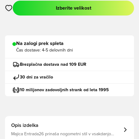
Izberite velikost
Odpre Modal za prijavo ali vpis kot član
Na zalogi prek spleta
Čas dostave:
4-5 delovnih dni
Brezplačna dostava nad 109 EUR
30 dni za vračilo
10 milijonov zadovoljnih strank od leta 1995
Opis izdelka
Majica Entrada26 prinaša nogometni stil v vsakdanjo