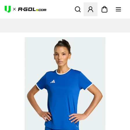
Odpre Modal za prijavo ali vp