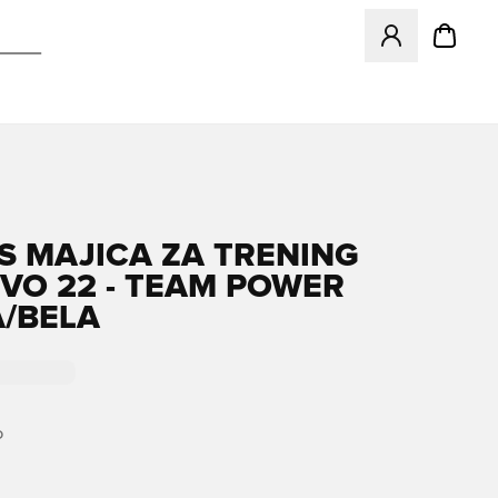
Odpre Modal za pr
S MAJICA ZA TRENING
VO 22 - TEAM POWER
/BELA
O