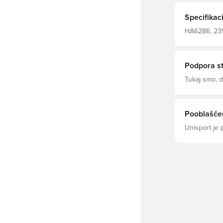
Inovativna t
da ostanete udobni, suh
Specifikaci
poliestra.
HA6286, 2393
Kratki rokavi
Podpora s
Tukaj smo,
Pooblaščen
Unisport je 