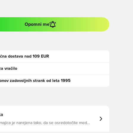
Opomni me
ačna dostava nad 109 EUR
za vračilo
jonov zadovoljnih strank od leta 1995
ka
ajica je narejena tako, da se osredotočite med
 treningi. Mrežaste plošče in AEROREADY, ki odvajajo
omagajo ohranjati največjo hitrost dlje časa.