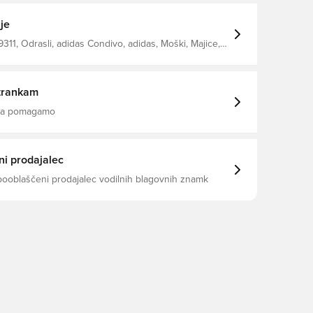
ehnologija AEROREADY odstrani vlago od telesa, tako
i in hladni. Izdelana iz 100% recikliranega
je
11, Odrasli, adidas Condivo, adidas, Moški, Majice,
, rdeča
trankam
 da pomagamo
i prodajalec
pooblaščeni prodajalec vodilnih blagovnih znamk