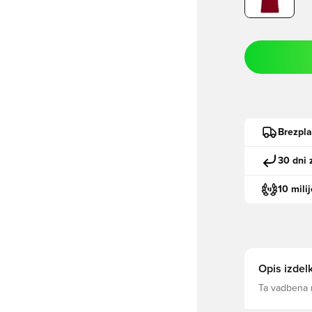
Brezpl
30 dni 
10 mili
Opis izdel
Ta vadbena m
intenzivnimi
vlago, vam p