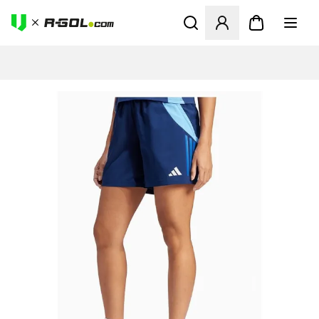
Odpre Modal za prijavo ali vp