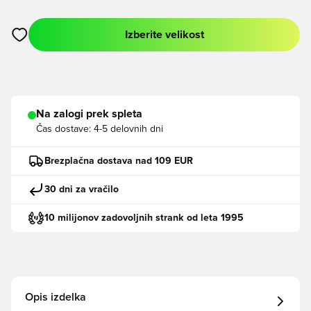
Izberite velikost
Odpre Modal za prijavo ali vpis kot član
Na zalogi prek spleta
Čas dostave:
4-5 delovnih dni
Brezplačna dostava nad 109 EUR
30 dni za vračilo
10 milijonov zadovoljnih strank od leta 1995
Opis izdelka