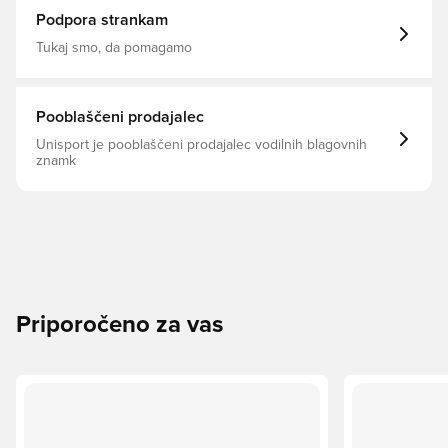
(Fun/001)
Podpora strankam
Tukaj smo, da pomagamo
Pooblaščeni prodajalec
Unisport je pooblaščeni prodajalec vodilnih blagovnih
znamk
Priporočeno za vas