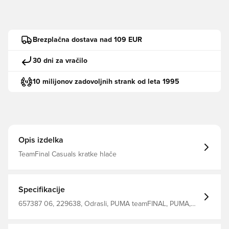
Brezplačna dostava nad 109 EUR
30 dni za vračilo
10 milijonov zadovoljnih strank od leta 1995
Opis izdelka
TeamFinal Casuals kratke hlače
Specifikacije
657387 06, 229638, Odrasli, PUMA teamFINAL, PUMA,
Moški, Kratke hlače, Kratek, Modro, Main Material 1: 77%
Cotton Bci, 23% Polyester Recycled - Spacer - 320.00
G/M² - Piece Dyed - Chemical- Wicking (Midori) - Drycell