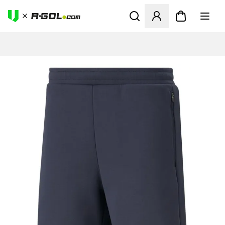
Odpre Modal za prijavo ali vp