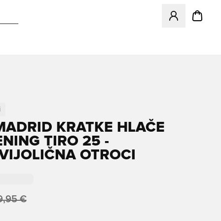
Odpre Modal za pr
i
MADRID KRATKE HLAČE
NING TIRO 25 -
VIJOLIČNA OTROCI
9,95 €