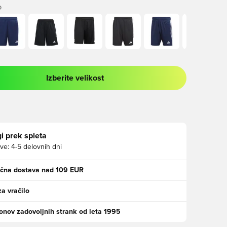
O
Izberite velikost
 prijavo ali vpis kot član
i prek spleta
ve:
4-5 delovnih dni
ačna dostava nad 109 EUR
za vračilo
jonov zadovoljnih strank od leta 1995