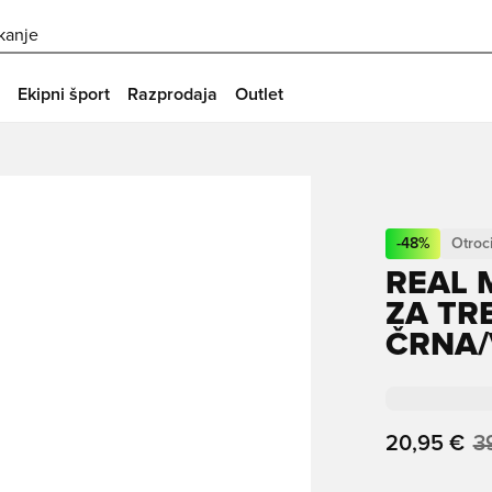
skanje
Ekipni šport
Razprodaja
Outlet
-
48
%
Otroc
REAL 
ZA TRE
ČRNA/
20,95 €
3