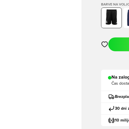
BARVE NA VOLJ
Odpre Modal za
Na zalog
Čas dosta
Brezpl
30 dni 
10 mili