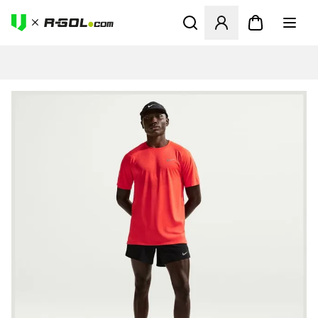
Odpre Modal za prijavo ali vp