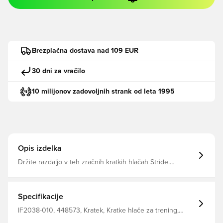
Brezplačna dostava nad 109 EUR
30 dni za vračilo
10 milijonov zadovoljnih strank od leta 1995
Opis izdelka
Držite razdaljo v teh zračnih kratkih hlačah Stride.
Izdelane so iz ultra lahkega tkanega materiala, ki odvaja
znoj, in imajo podporne notranje kratke hlače. Poleg tega
imajo zadnji žep z zadrgo, ki ustreza telefonu, tako da
lahko imate proste roke.
Specifikacije
IF2038-010, 448573, Kratek, Kratke hlače za trening,
Moški, Nike, Odrasli, This Product Is Made With At Least