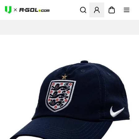
Odpre Modal za prijavo ali vp