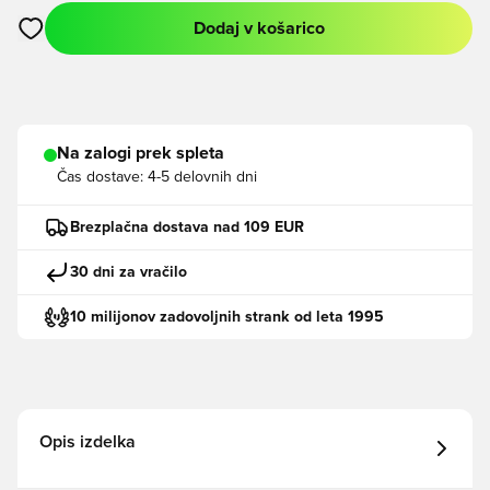
Dodaj v košarico
Odpre Modal za prijavo ali vpis kot član
Na zalogi prek spleta
Čas dostave:
4-5 delovnih dni
Brezplačna dostava nad 109 EUR
30 dni za vračilo
10 milijonov zadovoljnih strank od leta 1995
Opis izdelka