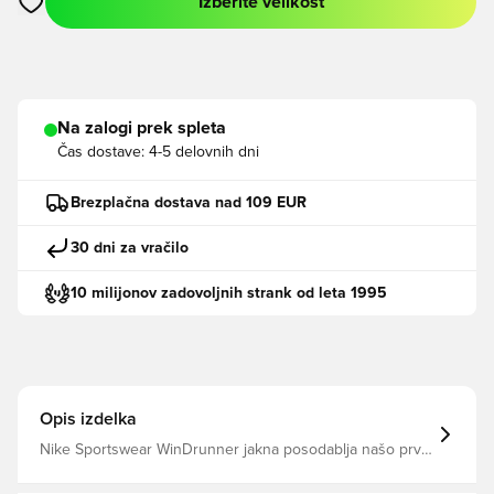
Izberite velikost
Odpre Modal za prijavo ali vpis kot član
Na zalogi prek spleta
Čas dostave:
4-5 delovnih dni
Brezplačna dostava nad 109 EUR
30 dni za vračilo
10 milijonov zadovoljnih strank od leta 1995
Opis izdelka
Nike Sportswear WinDrunner jakna posodablja našo prvo
tekaško vetrovko z lahkim materialom iz recikliranih
materialov. Detajli oblikovanja so vzeti iz prvotnega