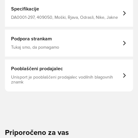
modela in dajejo klasičen videz Nike. Ta izdelek je izdelan
iz 100% recikliranih poliestrskih vlaken.
Specifikacije
DA0001-297, 409050, Moški, Rjava, Odrasli, Nike, Jakne
Podpora strankam
Tukaj smo, da pomagamo
Pooblaščeni prodajalec
Unisport je pooblaščeni prodajalec vodilnih blagovnih
znamk
Priporočeno za vas