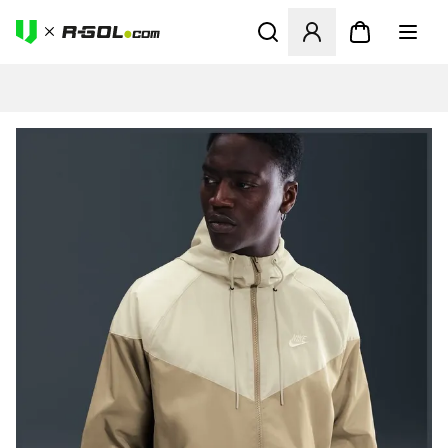
Odpre Modal za prijavo ali vp