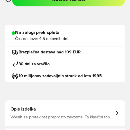
Odpre Modal za prijavo ali vpis kot član
Na zalogi prek spleta
Čas dostave:
4-5 delovnih dni
Brezplačna dostava nad 109 EUR
30 dni za vračilo
10 milijonov zadovoljnih strank od leta 1995
Opis izdelka
Včasih se preteklost preprosto zavzame. Ta klasični top
trenirke, ki izvira neposredno iz arhiva adidas, ponuja
brezčasen videz. Vezeni logotip Trefoil doda pridih sijaja