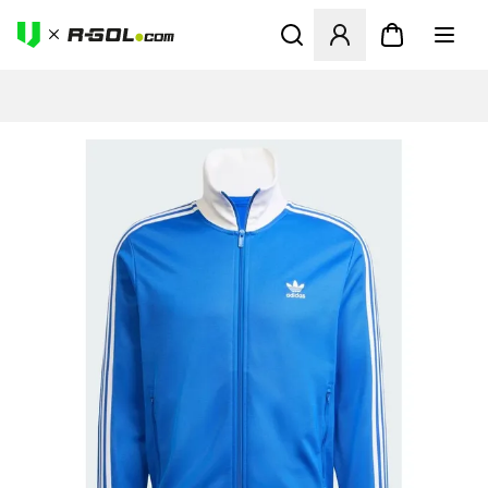
Odpre Modal za prijavo ali vp