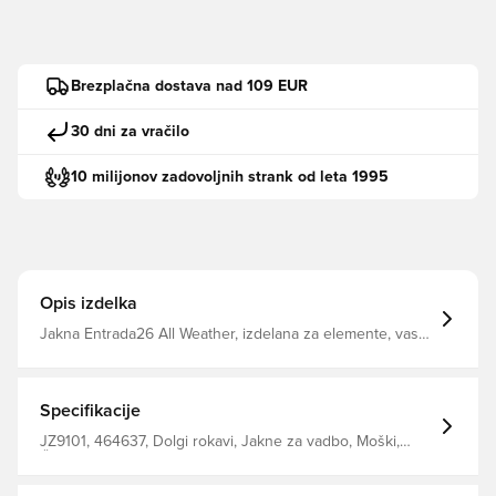
Brezplačna dostava nad 109 EUR
30 dni za vračilo
10 milijonov zadovoljnih strank od leta 1995
Opis izdelka
Jakna Entrada26 All Weather, izdelana za elemente, vas
osredotoči, ko se vreme spreminja. Zasnovan za
nogometaše, ki ne dovoljujejo, da jih pogoji ustavijo,
zagotavlja pokritost brez motenj. Sredina sprednje
zadrge Redno prileganje 100% recikliran poliester
Specifikacije
JZ9101, 464637, Dolgi rokavi, Jakne za vadbo, Moški,
Črna, adidas, adidas Entrada, Odrasli