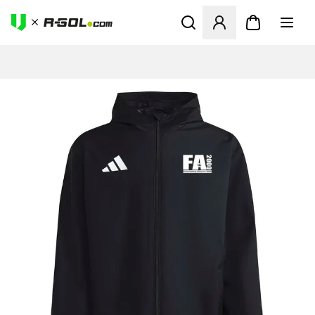
Odpre Modal za prijavo ali vp