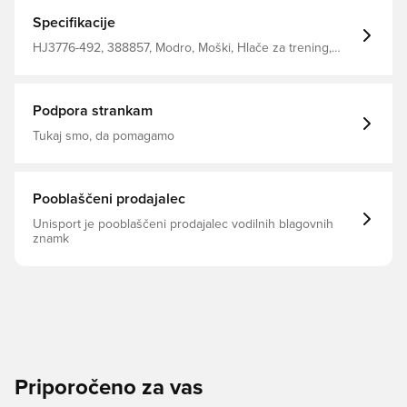
manšete z zadrgo, tako da se pri vsakem vrtalniku in
bližnji poti ne motijo.
Specifikacije
HJ3776-492, 388857, Modro, Moški, Hlače za trening,
Odrasli, Dolgo, Nike
Podpora strankam
Tukaj smo, da pomagamo
Pooblaščeni prodajalec
Unisport je pooblaščeni prodajalec vodilnih blagovnih
znamk
Priporočeno za vas