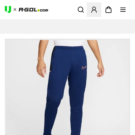
Odpre Modal za prijavo ali vp