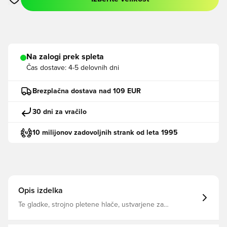
Odpre Modal za prijavo ali vpis kot član
Na zalogi prek spleta
Čas dostave:
4-5 delovnih dni
Brezplačna dostava nad 109 EUR
30 dni za vračilo
10 milijonov zadovoljnih strank od leta 1995
Opis izdelka
Te gladke, strojno pletene hlače, ustvarjene za
nogometno vadbo, odnesejo znoj, tako da lahko ostanete
osredotočeni na igrišče. Imajo tanko prileganje in