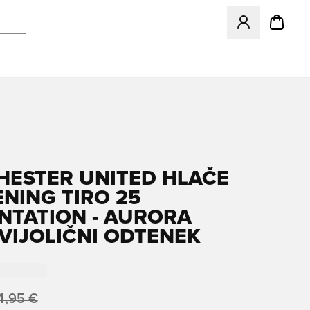
Odpre Modal za pr
ESTER UNITED HLAČE
ENING TIRO 25
NTATION - AURORA
VIJOLIČNI ODTENEK
4,95 €