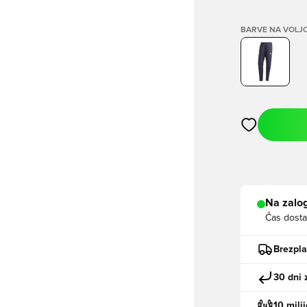
BARVE NA VOLJ
Odpre Modal za
Na zalog
Čas dosta
Brezpl
30 dni 
10 mili