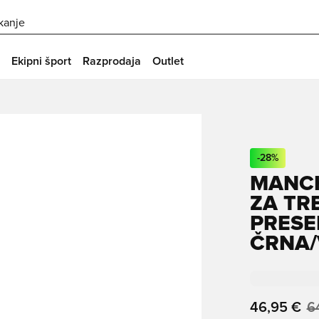
skanje
Ekipni šport
Razprodaja
Outlet
-
28
%
MANCH
ZA TR
PRESE
ČRNA/
46,95 €
6