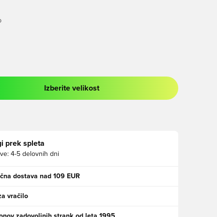
O
Izberite velikost
 prijavo ali vpis kot član
i prek spleta
ve:
4-5 delovnih dni
ačna dostava nad 109 EUR
za vračilo
jonov zadovoljnih strank od leta 1995