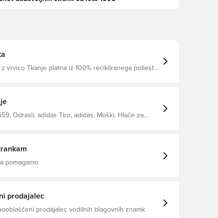
ka
s z vrvico Tkanje platna iz 100% recikliranega poliestra
RAVLJEN Stranski žepi Zadrge na gležnjih Redno
ileganje 100% recikliran poliester
je
59, Odrasli, adidas Tiro, adidas, Moški, Hlače za
o, Vijolična
trankam
 da pomagamo
i prodajalec
pooblaščeni prodajalec vodilnih blagovnih znamk