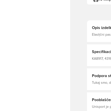
Opis izdel
Elastični pa
ZRAČNO PRIP
pr
Specifikaci
KA8917, 4316
trening, Dolg
Podpora s
Tukaj smo,
Pooblaščen
Unisport je 