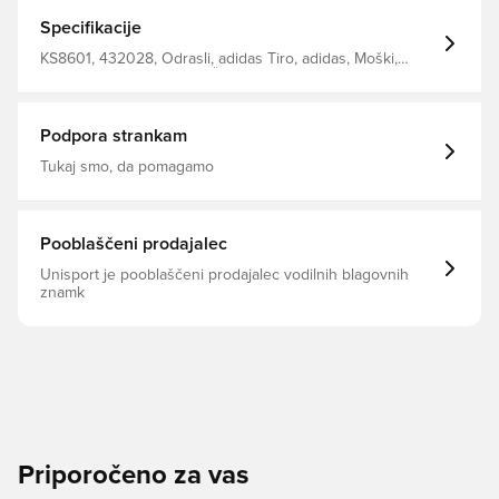
trendom v ulični modi, te hlače združujejo čist in tehničen
dizajn z bistvom nogometne kulture. Ne glede na to, ali
Specifikacije
potuješ ali se sproščaš, njihov ergonomski kroj zagotavlja
udobje. Hlače so izdelane iz tkanine s preprosto vezavo,
KS8601, 432028, Odrasli, adidas Tiro, adidas, Moški,
ki zagotavlja vzdržljivost in kanček raztegljivosti za lažje
Hlače za trening, Dolgo, Črna
gibanje. Standardni kroj. 87 % poliester 13 % elastan
Podpora strankam
Tukaj smo, da pomagamo
Pooblaščeni prodajalec
Unisport je pooblaščeni prodajalec vodilnih blagovnih
znamk
Priporočeno za vas