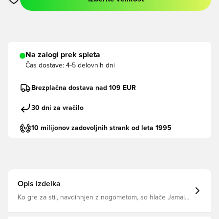
Odpre Modal za prijavo ali vpis kot član
Na zalogi prek spleta
Čas dostave:
4-5 delovnih dni
Brezplačna dostava nad 109 EUR
30 dni za vračilo
10 milijonov zadovoljnih strank od leta 1995
Opis izdelka
Ko gre za stil, navdihnjen z nogometom, so hlače Jamaica
x Bob Marley Tiro Travel Pants popolna izbira za
eleganten in sodoben videz. Navdihnjene z naraščajočim