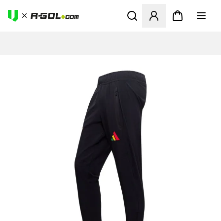
Odpre Modal za prijavo ali vp