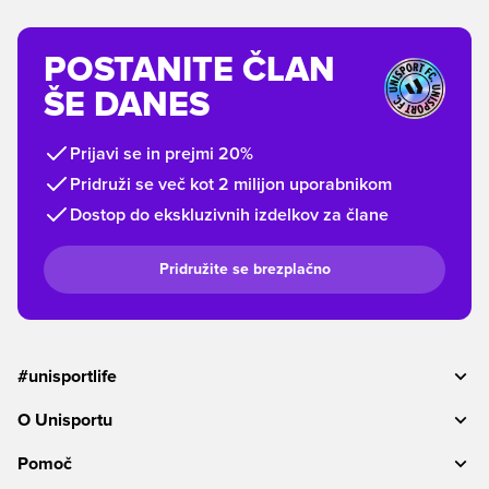
POSTANITE ČLAN
ŠE DANES
Prijavi se in prejmi 20%
Pridruži se več kot 2 milijon uporabnikom
Dostop do ekskluzivnih izdelkov za člane
Pridružite se brezplačno
#unisportlife
O Unisportu
Pomoč