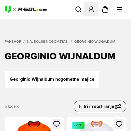
Odpre Modal za prijavo ali vp
FANSHOP
NAJBOLJŠI NOGOMETAŠI
GEORGINIO WIJNALDUM
GEORGINIO WIJNALDUM
Georginio Wijnaldum nogometne majice
Filtri in sortiranje
6
Izdelki
Odpre Modal za prijavo ali vpis kot član
Odpre Modal za prijavo ali vpi
-29%