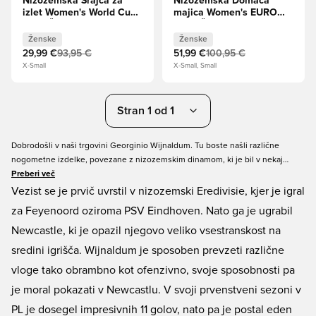
Nizozemska Srajca za
Nizozemska Domača
izlet Women's World Cup
majica Women's EURO
2023 Ženske
2025 Ženske
Ženske
Ženske
29,99 €
93,95 €
51,99 €
100,95 €
X-Small
X-Small, Small
Stran 1 od 1
Dobrodošli v naši trgovini Georginio Wijnaldum. Tu boste našli različne
nogometne izdelke, povezane z nizozemskim dinamom, ki je bil v nekaj
sezonah eden najboljših in najbolj popolnih centralnih vezistov. Raziščite
Preberi več
našo široko izbiro čevljev in se opremite s parom priljubljenih izdelkov
Vezist se je prvič uvrstil v nizozemski Eredivisie, kjer je igral
Wijnaldum. Najdete lahko tudi klubske majice v vseh stilih in velikostih ter
za Feyenoord oziroma PSV Eindhoven. Nato ga je ugrabil
nizozemsko nacionalno majico, da pokažete svojo naklonjenost do »Oranje«.
Newcastle, ki je opazil njegovo veliko vsestranskost na
sredini igrišča. Wijnaldum je sposoben prevzeti različne
vloge tako obrambno kot ofenzivno, svoje sposobnosti pa
je moral pokazati v Newcastlu. V svoji prvenstveni sezoni v
PL je dosegel impresivnih 11 golov, nato pa je postal eden