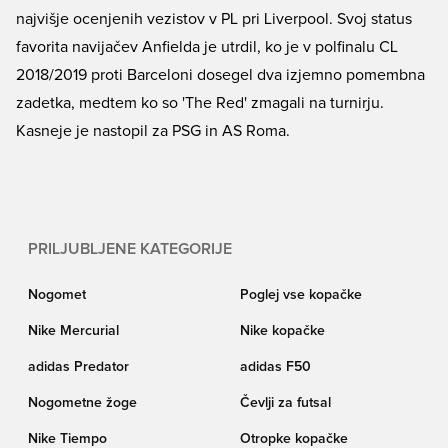
najvišje ocenjenih vezistov v PL pri Liverpool. Svoj status
favorita navijačev Anfielda je utrdil, ko je v polfinalu CL
2018/2019 proti Barceloni dosegel dva izjemno pomembna
zadetka, medtem ko so 'The Red' zmagali na turnirju.
Kasneje je nastopil za PSG in AS Roma.
PRILJUBLJENE KATEGORIJE
Nogomet
Poglej vse kopačke
Nike Mercurial
Nike kopačke
adidas Predator
adidas F50
Nogometne žoge
Čevlji za futsal
Nike Tiempo
Otropke kopačke