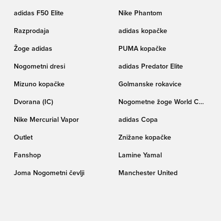
adidas F50 Elite
Nike Phantom
Razprodaja
adidas kopačke
Žoge adidas
PUMA kopačke
Nogometni dresi
adidas Predator Elite
Mizuno kopačke
Golmanske rokavice
Dvorana (IC)
Nogometne žoge World Cup
pokala Trionda
Nike Mercurial Vapor
adidas Copa
Outlet
Znižane kopačke
Fanshop
Lamine Yamal
Joma Nogometni čevlji
Manchester United