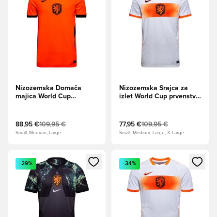
Nizozemska Domača
Nizozemska Srajca za
majica World Cup
izlet World Cup prvenstvo
prvenstvo 2026
2026
88,95 €
109,95 €
77,95 €
109,95 €
Small, Medium, Large
Small, Medium, Large, X-Large
Odpre Modal za prijavo ali vpis kot član
Odpre Modal za prijavo ali vpi
-29%
-34%