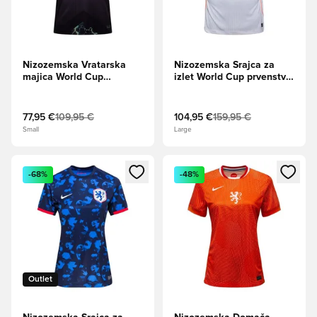
Nizozemska Vratarska
Nizozemska Srajca za
majica World Cup
izlet World Cup prvenstvo
prvenstvo 2026
2026 Aero-FIT Authentic
77,95 €
109,95 €
104,95 €
159,95 €
Small
Large
Odpre Modal za prijavo ali vpis kot član
Odpre Modal za prijavo ali vpi
-68%
-48%
Outlet