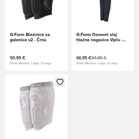
G-Form Blazinice za
G-Form Osnovni sloj
golenice v2 - Črna
hlačne nogavice Vpliv -
Črna/Bela
50,95 €
66,95 €
94,95 €
Small, Medium, Large, X-Large
Small, Medium, Large, X-Large
Odpre Modal za prijavo ali vpis kot član