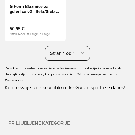
G-Form Blazinice za
golenice v2 - Bela/Srebrna
kovinska
50,95 €
Small, Medium, Large, X-Large
Stran 1 od 1
Preizkusite revolucionarno in revolucionarno tehnologijo in morda boste
dosegli boljše rezultate, ko gre za čas krize. G-Form ponuja najnovejše
tehnološke inovacije v športni zaščiti, s katerimi boste lažje počeli, kar želite.
Preberi več
Kupite svoje izdelke v obliki črke G v Unisportu še danes!
PRILJUBLJENE KATEGORIJE