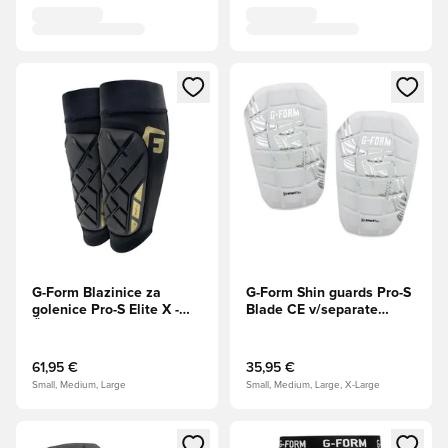
Odpre Modal za prijavo ali vpis kot član
Odpre Modal za prijavo ali vpi
G-Form Blazinice za
G-Form Shin guards Pro-S
golenice Pro-S Elite X -
Blade CE v/separate
Črna/zlato
sleeves Bela
61,95 €
35,95 €
Small, Medium, Large
Small, Medium, Large, X-Large
Odpre Modal za prijavo ali vpis kot član
Odpre Modal za prijavo ali vpi