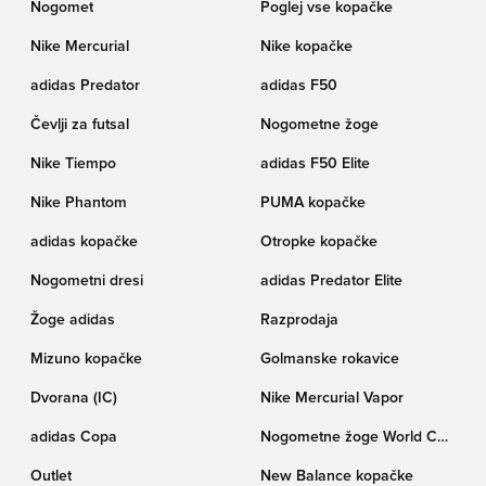
Nogomet
Poglej vse kopačke
Nike Mercurial
Nike kopačke
adidas Predator
adidas F50
Čevlji za futsal
Nogometne žoge
Nike Tiempo
adidas F50 Elite
Nike Phantom
PUMA kopačke
adidas kopačke
Otropke kopačke
Nogometni dresi
adidas Predator Elite
Žoge adidas
Razprodaja
Mizuno kopačke
Golmanske rokavice
Dvorana (IC)
Nike Mercurial Vapor
adidas Copa
Nogometne žoge World Cup
pokala Trionda
Outlet
New Balance kopačke