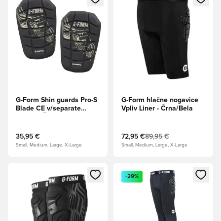
G-Form Shin guards Pro-S
G-Form hlačne nogavice
Blade CE v/separate
Vpliv Liner - Črna/Bela
sleeves Črna
35,95 €
72,95 €
89,95 €
Small, Medium, Large, X-Large
Small, Medium, Large, X-Large
Odpre Modal za prijavo ali vpis kot član
Odpre Modal za prijavo ali vpi
-29%