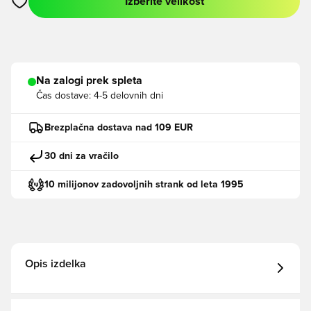
Izberite velikost
Odpre Modal za prijavo ali vpis kot član
Na zalogi prek spleta
Čas dostave:
4-5 delovnih dni
Brezplačna dostava nad 109 EUR
30 dni za vračilo
10 milijonov zadovoljnih strank od leta 1995
Opis izdelka