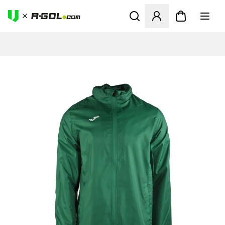
Odpre Modal za prijavo ali vp