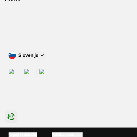
Slovenija
Nakupujte v svoji državi
International
US
Danmark
Pogoji in določila
Politika zasebnosti