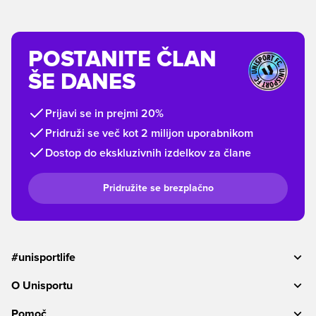
POSTANITE ČLAN
ŠE DANES
Prijavi se in prejmi 20%
Pridruži se več kot 2 milijon uporabnikom
Dostop do ekskluzivnih izdelkov za člane
Pridružite se brezplačno
#unisportlife
O Unisportu
Pomoč