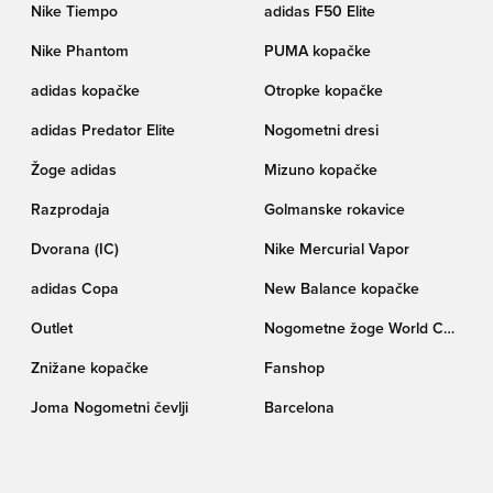
Nike Tiempo
adidas F50 Elite
Nike Phantom
PUMA kopačke
adidas kopačke
Otropke kopačke
adidas Predator Elite
Nogometni dresi
Žoge adidas
Mizuno kopačke
Razprodaja
Golmanske rokavice
Dvorana (IC)
Nike Mercurial Vapor
adidas Copa
New Balance kopačke
Outlet
Nogometne žoge World Cup
pokala Trionda
Znižane kopačke
Fanshop
Joma Nogometni čevlji
Barcelona