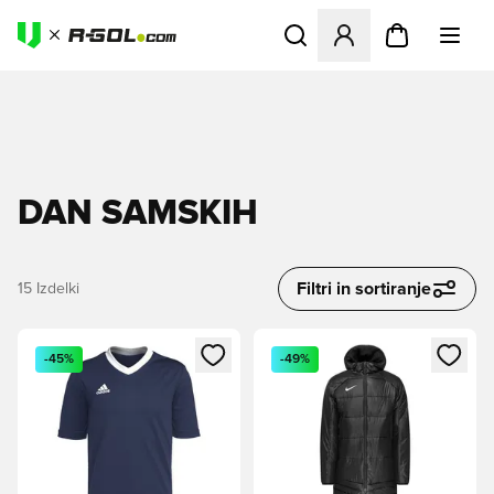
Odpre Modal za prijavo ali vp
DAN SAMSKIH
Filtri in sortiranje
15
Izdelki
Odpre Modal za prijavo ali vpis kot član
Odpre Modal za prijavo ali vpi
-45%
-49%