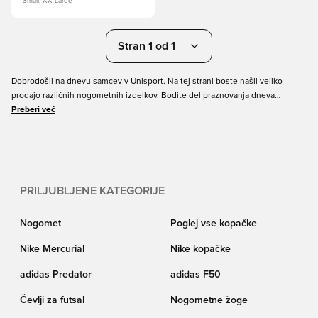
Small, XX-Large
Stran 1 od 1
Dobrodošli na dnevu samcev v Unisport. Na tej strani boste našli veliko
prodajo različnih nogometnih izdelkov. Bodite del praznovanja dneva
samskih z Unisport in si privoščite. Dogovorite se za najbolj kul predstavitve
Preberi več
nogometnih čevljev, nogometnih majic, oblačil za vadbo, športnih modnih
izdelkov in še veliko več čudovitih nogometnih izdelkov. Ne pozabite
preveriti vseh odličnih ponudb, preden bo prepozno. Vedno hitra dostava v
Unisport.
PRILJUBLJENE KATEGORIJE
Nogomet
Poglej vse kopačke
Nike Mercurial
Nike kopačke
adidas Predator
adidas F50
Čevlji za futsal
Nogometne žoge