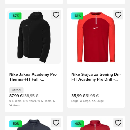
Odpre Modal za prijavo ali vpis kot član
Odpre Modal za prijavo ali vpi
-37%
-31%
Nike Jakna Academy Pro
Nike Srajca za trening Dri-
Therma-FIT Fall -
FIT Academy Pro Drill -
Črna/Bela Otroci
Univerzitetna
rdeča/Svetlo
Otroci
škrlatna/Bela
87,99 €
138,95 €
35,99 €
51,95 €
6-8 Years, 8-10 Years, 10-12 Years, 12-
Large, X-Large, XX-Large
14 Years
Odpre Modal za prijavo ali vpis kot član
Odpre Modal za prijavo ali vpi
-50%
-46%