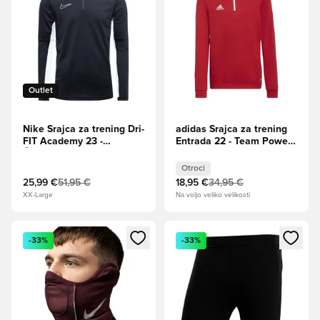
Outlet
Nike Srajca za trening Dri-
adidas Srajca za trening
FIT Academy 23 -
Entrada 22 - Team Power
Črna/Bela
Rdeča/Bela Otroci
Otroci
25,99 €
51,95 €
18,95 €
34,95 €
XX-Large
Na voljo veliko velikosti
Odpre Modal za prijavo ali vpis kot član
Odpre Modal za prijavo ali vpi
-33%
-33%