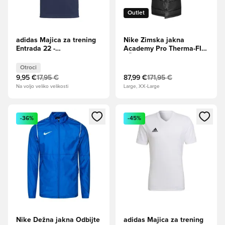
Outlet
adidas Majica za trening
Nike Zimska jakna
Entrada 22 -
Academy Pro Therma-FIT
Mornarica/Bela Otroci
- Črna/Bela
Otroci
9,95 €
17,95 €
87,99 €
171,95 €
Na voljo veliko velikosti
Large, XX-Large
Odpre Modal za prijavo ali vpis kot član
Odpre Modal za prijavo ali vpi
-36%
-45%
Nike Dežna jakna Odbijte
adidas Majica za trening