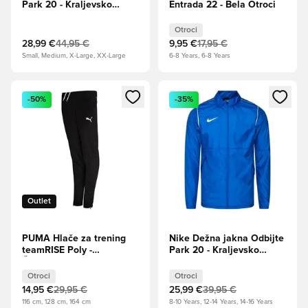
Park 20 - Kraljevsko
Entrada 22 - Bela Otroci
modra/Bela
Otroci
28,99 €
44,95 €
9,95 €
17,95 €
Small, Medium, X-Large, XX-Large
6-8 Years, 6-8 Years
Odpre Modal za prijavo ali vpis kot član
Odpre Modal za prijavo ali vpi
-50%
-35%
Outlet
PUMA Hlače za trening
Nike Dežna jakna Odbijte
teamRISE Poly -
Park 20 - Kraljevsko
Črna/Bela Otroci
modra/Bela Otroci
Otroci
Otroci
14,95 €
29,95 €
25,99 €
39,95 €
116 cm, 128 cm, 164 cm
8-10 Years, 12-14 Years, 14-16 Years