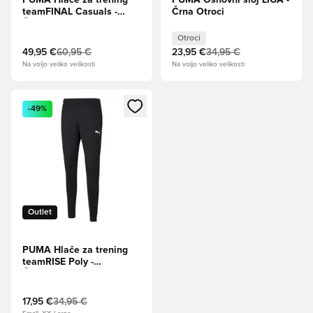
PUMA Hlače za trening
PUMA Osnovni sloj LIGA -
teamFINAL Casuals -
Črna Otroci
Črna
Otroci
49,95 €
60,95 €
23,95 €
34,95 €
Na voljo veliko velikosti
Na voljo veliko velikosti
Odpre Modal za prijavo ali vpis kot član
-49%
Outlet
PUMA Hlače za trening
teamRISE Poly -
Črna/Bela
17,95 €
34,95 €