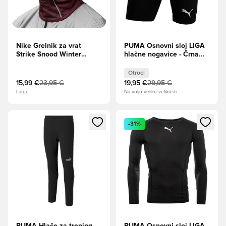
Nike Grelnik za vrat
PUMA Osnovni sloj LIGA
Strike Snood Winter
hlačne nogavice - Črna
Warrior - Burgundy
Otroci
Crush/Odsevajte srebro
Otroci
15,99 €
23,95 €
19,95 €
29,95 €
Large
Na voljo veliko velikosti
Odpre Modal za prijavo ali vpis kot član
Odpre Modal za prijavo ali vpi
-31%