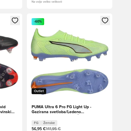
Na voljo veliko velikosti
s kot član
Odpre Modal za prijavo ali vpis kot član
-60%
Outlet
vid
PUMA Ultra 6 Pro FG Light Up -
ovinski
Gazirana svetloba/Ledeno
modra/Intenzivna sivka Ženske
FG
Ženske
56,95 €
141,95 €