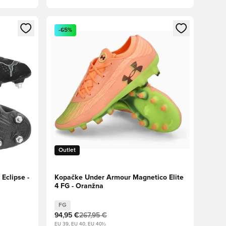
s kot član
Odpre Modal za prijavo ali vpis kot član
-65%
Outlet
Eclipse -
Kopačke Under Armour Magnetico Elite
4 FG - Oranžna
FG
94,95 €
267,95 €
EU 39, EU 40, EU 40½