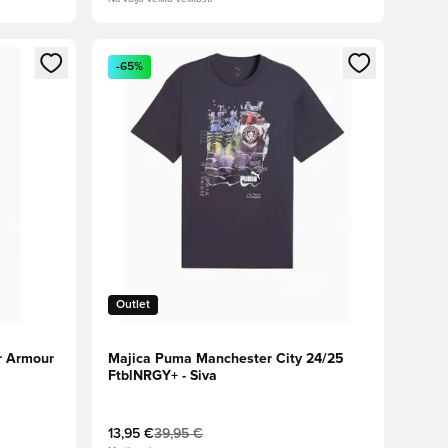
s kot član
Odpre Modal za prijavo ali vpis kot član
-65%
Outlet
r Armour
Majica Puma Manchester City 24/25
FtblNRGY+ - Siva
13,95 €
39,95 €