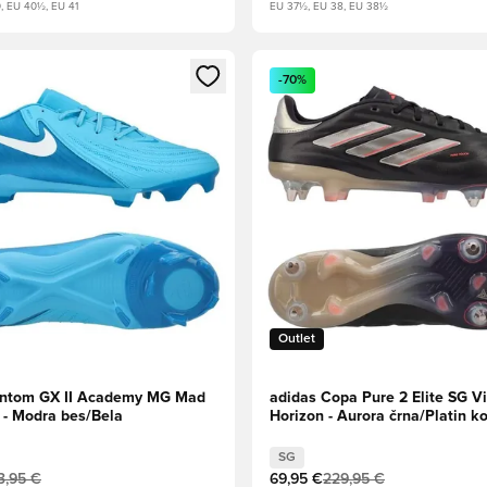
, EU 40½, EU 41
EU 37½, EU 38, EU 38½
l za prijavo ali vpis kot član
Odpre Modal za prijavo ali vpi
-70%
Outlet
antom GX II Academy MG Mad
adidas Copa Pure 2 Elite SG Vi
 - Modra bes/Bela
Horizon - Aurora črna/Platin k
/Turbo
SG
3,95 €
69,95 €
229,95 €