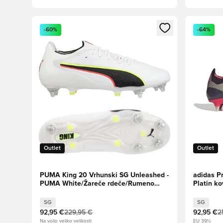
Odpre Modal za prijavo ali vpis kot član
Odpre Moda
-60%
-64%
Outlet
Outlet
PUMA King 20 Vrhunski SG Unleashed -
adidas Pr
PUMA White/Žareče rdeče/Rumeno
Platin ko
opozorilo
SG
SG
92,95 €
229,95 €
92,95 €
2
Na voljo veliko velikosti
EU 39½