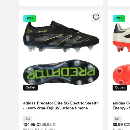
Odpre Modal za prijavo ali vpis kot član
Odpre Moda
-60%
-70%
Outlet
Outlet
adidas Predator Elite SG Electric Stealth
adidas Co
- Jedro črna/Ogljik/Lucidna limona
Energy - 
črna/Son
SG
SG
104,95 €
259,95 €
69,99 €
2
EU 39½, EU 40, EU 40½
EU 39½