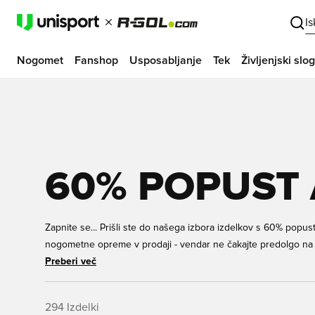
I
Nogomet
Fanshop
Usposabljanje
Tek
Življenjski slog
60% POPUST 
Zapnite se... Prišli ste do našega izbora izdelkov s 60% popust
nogometne opreme v prodaji - vendar ne čakajte predolgo na
morda izginile z enim utripom. Oglejte si spodnji izbor in zago
Preberi več
ustreza!
294
Izdelki