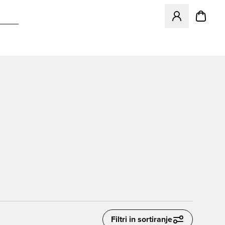
Odpre Modal za pr
Filtri in sortiranje