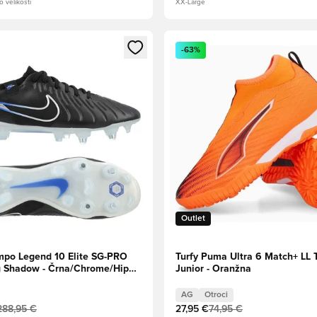
o velikosti
XX-Large
l za prijavo ali vpis kot član
Odpre Modal za prijavo ali vpi
-63%
Outlet
mpo Legend 10 Elite SG-PRO
Turfy Puma Ultra 6 Match+ LL 
g Shadow - Črna/Chrome/Hiper
Junior - Oranžna
AG
Otroci
288,95 €
27,95 €
74,95 €