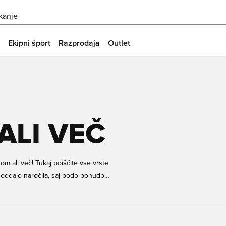
skanje
Ekipni šport
Razprodaja
Outlet
ALI VEČ
om ali več! Tukaj poiščite vse vrste
 oddajo naročila, saj bodo ponudbe
tovo boste našli nekaj, kar vam