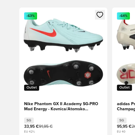
Odpre Modal za prijavo ali vpis kot član
Odpre Moda
-63%
-64%
Outlet
Outlet
Nike Phantom GX II Academy SG-PRO
adidas Pr
Mad Energy - Kovnica/Atomsko
Champagn
rdeča/Off Noir
rubin
SG
SG
33,95 €
91,95 €
95,95 €
2
EU 42½
EU 40