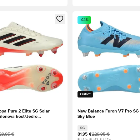
l za prijavo ali vpis kot član
Odpre Modal za prijavo ali vpi
-64%
Outlet
pa Pure 2 Elite SG Solar
New Balance Furon V7 Pro SG
Slonova kost/Jedro
Sky Blue
čna rdeča
SG
29,95 €
81,95 €
229,95 €
EU 41½, EU 42, EU 42½