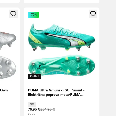
s kot član
Odpre Modal za prijavo ali vpis kot član
-70%
Outlet
G Own
PUMA Ultra Vrhunski SG Pursuit -
Električna poprova meta/PUMA
White/Hitro rumena
SG
76,95 €
254,95 €
EU 39