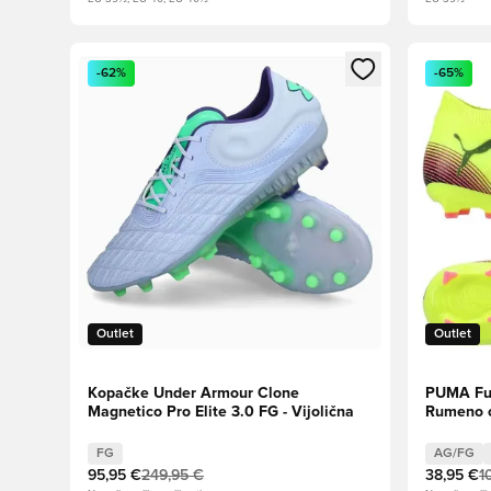
Odpre Modal za prijavo ali vpis kot član
Odpre Moda
-62%
-65%
Outlet
Outlet
Kopačke Under Armour Clone
PUMA Fut
Magnetico Pro Elite 3.0 FG - Vijolična
Rumeno o
je udaril
FG
AG/FG
95,95 €
249,95 €
38,95 €
1