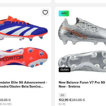
l za prijavo ali vpis kot član
Odpre Modal za prijavo ali vpi
-60%
Outlet
redator Elite SG Advancement -
New Balance Furon V7 Pro S
modra/Obutev Bela/Sončna
Now - Srebrna
SG
59,95 €
102,95 €
254,95 €
40, EU 40½
EU 40