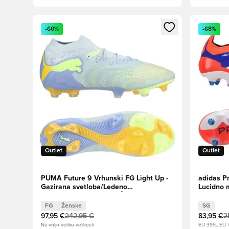
Odpre Modal za prijavo ali vpis kot član
Odpre Moda
-60%
-68%
Outlet
Outlet
PUMA Future 9 Vrhunski FG Light Up -
adidas P
Gazirana svetloba/Ledeno
Lucidno 
modra/Intenzivna sivka Ženske
rdeča
FG
Ženske
SG
97,95 €
242,95 €
83,95 €
2
Na voljo veliko velikosti
EU 39½, EU 