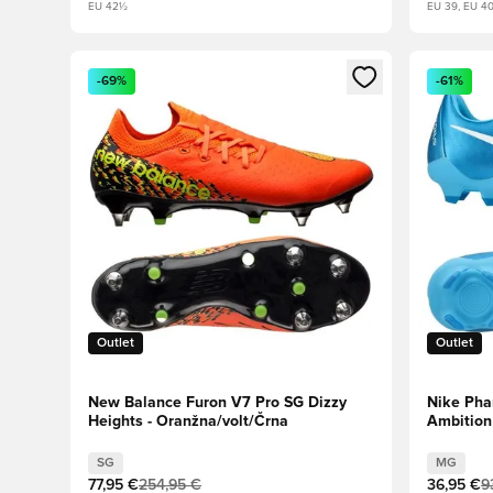
EU 42½
EU 39, EU 40
Odpre Modal za prijavo ali vpis kot član
Odpre Moda
-69%
-61%
Outlet
Outlet
New Balance Furon V7 Pro SG Dizzy
Nike Ph
Heights - Oranžna/volt/Črna
Ambition
SG
MG
77,95 €
254,95 €
36,95 €
9