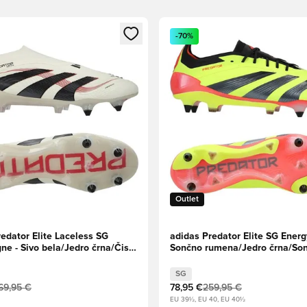
l za prijavo ali vpis kot član
Odpre Modal za prijavo ali vpi
-70%
Outlet
edator Elite Laceless SG
adidas Predator Elite SG Energy
e - Sivo bela/Jedro črna/Čisti
Sončno rumena/Jedro črna/So
rdeča
SG
69,95 €
78,95 €
259,95 €
EU 39½, EU 40, EU 40½