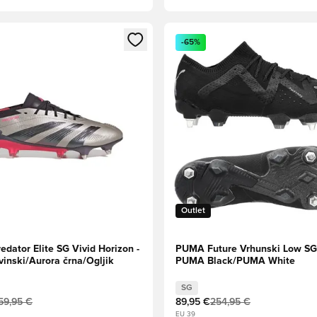
l za prijavo ali vpis kot član
Odpre Modal za prijavo ali vpi
-65%
Outlet
edator Elite SG Vivid Horizon -
PUMA Future Vrhunski Low SG 
vinski/Aurora črna/Ogljik
PUMA Black/PUMA White
SG
59,95 €
89,95 €
254,95 €
EU 39