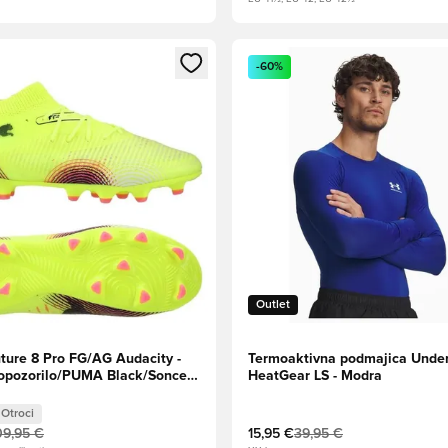
l za prijavo ali vpis kot član
Odpre Modal za prijavo ali vpi
-60%
Outlet
ure 8 Pro FG/AG Audacity -
Termoaktivna podmajica Unde
pozorilo/PUMA Black/Sonce
HeatGear LS - Modra
 Otroci
Otroci
09,95 €
15,95 €
39,95 €