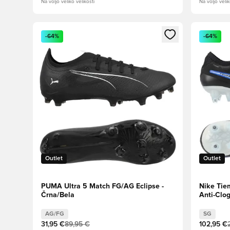
Na voljo veliko velikosti
Na voljo velik
Odpre Modal za prijavo ali vpis kot član
Odpre Moda
-64%
-64%
Outlet
Outlet
PUMA Ultra 5 Match FG/AG Eclipse -
Nike Tie
Črna/Bela
Anti-Clo
Royal
AG/FG
SG
31,95 €
89,95 €
102,95 €