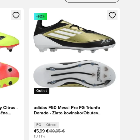
s kot član
Odpre Modal za prijavo ali vpis kot član
-62%
Outlet
 Citrus -
adidas F50 Messi Pro FG Triunfo
nčna
Dorado - Zlato kovinsko/Obutev
Bela/Jedro črna Otroci
FG
Otroci
45,99 €
119,95 €
EU 38½