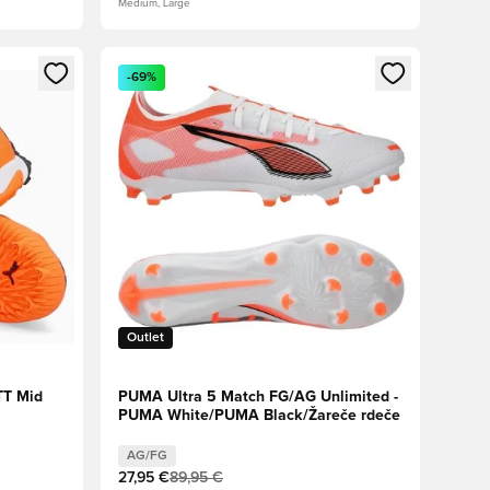
Medium, Large
s kot član
Odpre Modal za prijavo ali vpis kot član
-69%
Outlet
TT Mid
PUMA Ultra 5 Match FG/AG Unlimited -
PUMA White/PUMA Black/Žareče rdeče
AG/FG
27,95 €
89,95 €