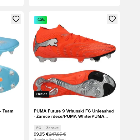
s kot član
Odpre Modal za prijavo ali vpis kot član
-60%
Outlet
 - Team
PUMA Future 9 Vrhunski FG Unleashed
- Žareče rdeče/PUMA White/PUMA
Black/Puma srebrna Ženske
FG
Ženske
99,95 €
247,95 €
Na voljo veliko velikosti