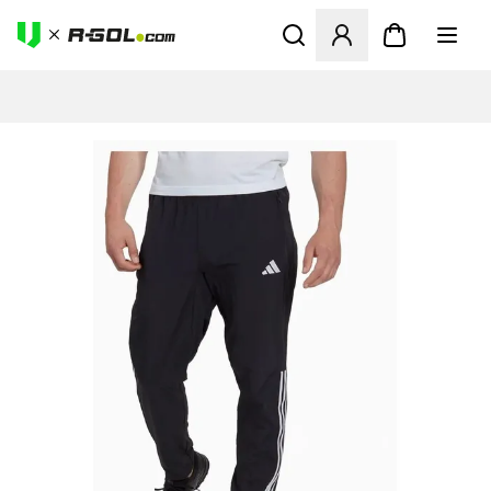
Odpre Modal za prijavo ali vp