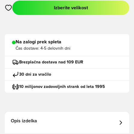
Izberite velikost
Odpre Modal za prijavo ali vpis kot član
Na zalogi prek spleta
Čas dostave:
4-5 delovnih dni
Brezplačna dostava nad 109 EUR
30 dni za vračilo
10 milijonov zadovoljnih strank od leta 1995
Opis izdelka