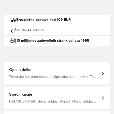
Brezplačna dostava nad 109 EUR
30 dni za vračilo
10 milijonov zadovoljnih strank od leta 1995
Opis izdelka
Trenirajte kot profesionalec. Sprostite se kot prvak. Ta
nogometna majica ima čisto, klasično obliko z adidas
Badge of Sport na prsih. AEROREADY, ki absorbira vlago,
vas ohranja suho in hladno, ne glede na to, ali se igrate v
parku ali uživate v nočnem izhodu. Izdelano iz! 100
Specifikacije
recikliranih materialov, ta izdelek predstavlja le eno od
naših rešitev za preprečevanje plastičnih odpadkov. Ta
H61736, 243456, rdeča, adidas, Odrasli, Moški, adidas
top je opremljen z Unisport na vratu.
Entrada, Treninški vrhovi, Kratki rokavi