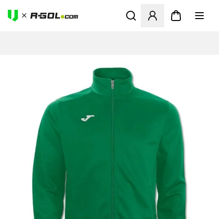
Odpre Modal za prijavo ali vp