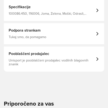
Specifikacije
100086.450, 116006, Joma, Zelena, Moški, Odrasli,
Puloverji, Brez nogavice
Podpora strankam
Tukaj smo, da pomagamo
Pooblaščeni prodajalec
Unisport je pooblaščeni prodajalec vodilnih blagovnih
znamk
Priporočeno za vas