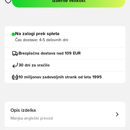
Izberite velikost
Odpre Modal za prijavo ali vpis kot član
Na zalogi prek spleta
Čas dostave:
4-5 delovnih dni
Brezplačna dostava nad 109 EUR
30 dni za vračilo
10 milijonov zadovoljnih strank od leta 1995
Opis izdelka
Manjka angleški prevod