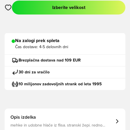
Izberite velikost
Odpre Modal za prijavo ali vpis kot član
Na zalogi prek spleta
Čas dostave:
4-5 delovnih dni
Brezplačna dostava nad 109 EUR
30 dni za vračilo
10 milijonov zadovoljnih strank od leta 1995
Opis izdelka
mehke in udobne hlače iz flisa. stranski žepi. redno