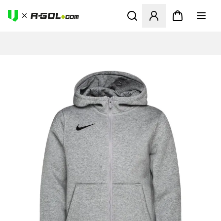
Odpre Modal za prijavo ali vp