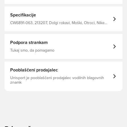
prileganje. Izdelana iz 82% bombaža in 18% poliestra.
Specifikacije
CW6891-063, 213207, Dolgi rokavi, Moški, Otroci, Nike
Park, Nike, Siva, Pulover s kapuco, 80% Cotton 20%
Polyester
Podpora strankam
Tukaj smo, da pomagamo
Pooblaščeni prodajalec
Unisport je pooblaščeni prodajalec vodilnih blagovnih
znamk