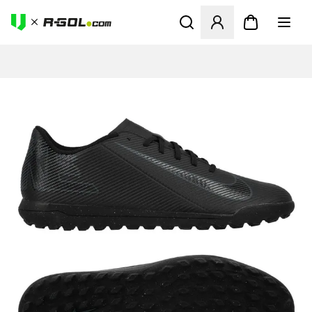
Odpre Modal za prijavo ali vp