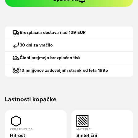
Brezplačna dostava nad 109 EUR
30 dni za vračilo
Člani prejmejo brezplačen tisk
10 milijonov zadovoljnih strank od leta 1995
Lastnosti kopačke
ZGRAJENO ZA
MATERIAL
Hitrost
Sintetični