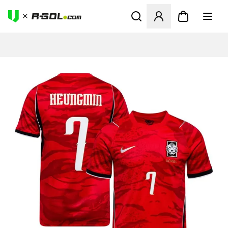
Odpre Modal za prijavo ali vp