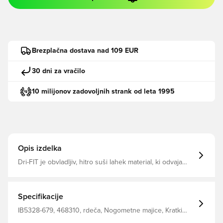
Brezplačna dostava nad 109 EUR
30 dni za vračilo
10 milijonov zadovoljnih strank od leta 1995
Opis izdelka
Dri-FIT je obvladljiv, hitro suši lahek material, ki odvaja
vlago stran od telesa in vas ves čas ohranja suho,
udobno in osredotočeno Enaka zasnova, ki jo uporabljajo
igralci Redno prileganje Izdelana iz 100% poliestra.
Specifikacije
IB5328-679, 468310, rdeča, Nogometne majice, Kratki
rokavi, 100% Polyester, Odrasli, Nike, Moški, Svetovni