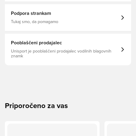
pokal, Srajce za oboževalce, Domači kompleti, 2026/27
Podpora strankam
Tukaj smo, da pomagamo
Pooblaščeni prodajalec
Unisport je pooblaščeni prodajalec vodilnih blagovnih
znamk
Priporočeno za vas