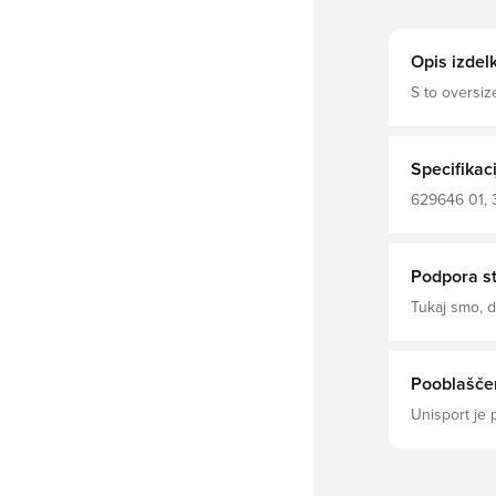
Opis izdel
S to oversiz
diskretnim v
imajo radi l
čar in vsak dan izra
enojni jerse
Specifikaci
rokavi PUMA 
629646 01, 3
Podpora s
Tukaj smo,
Pooblaščen
Unisport je 