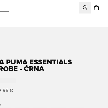
Odpre Modal za pr
A PUMA ESSENTIALS
OBE - ČRNA
2,95 €
O