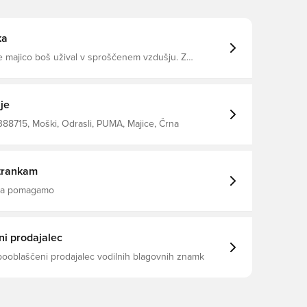
ka
e majico boš užival v sproščenem vzdušju. Z
ezenim logotipom CAT na prsih je popolna za vse, ki
ežeren, a hkrati eleganten videz. Poudari svoj lahkoten
zi svoj stil s PUMO. Oversize kroj 160 g/m²
y material Standardna dolžina Okrogel izrez Kratki
je
detajli
88715, Moški, Odrasli, PUMA, Majice, Črna
trankam
 da pomagamo
i prodajalec
pooblaščeni prodajalec vodilnih blagovnih znamk