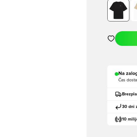
Odpre Modal za
Na zalog
Čas dosta
Brezpl
30 dni 
10 mili