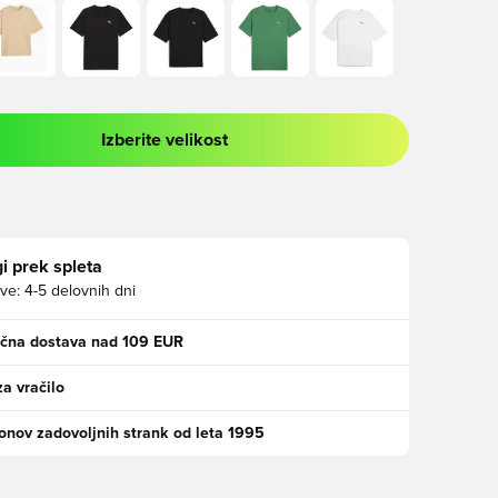
Izberite velikost
 prijavo ali vpis kot član
i prek spleta
ve:
4-5 delovnih dni
ačna dostava nad 109 EUR
za vračilo
jonov zadovoljnih strank od leta 1995