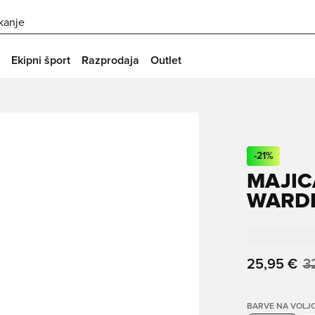
skanje
Ekipni šport
Razprodaja
Outlet
-
21
%
MAJIC
WARDR
25,95 €
3
BARVE NA VOLJ