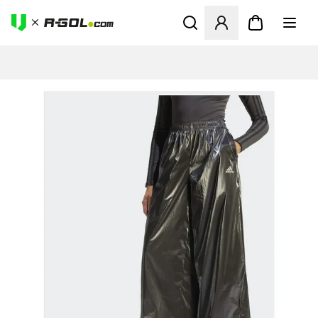
Odpre Modal za prijavo ali vp