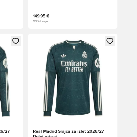
149,95 €
XXX-Large
s kot član
Odpre Modal za prijavo ali vpis kot član
26/27
Real Madrid Srajca za izlet 2026/27
Dolgi rokavi