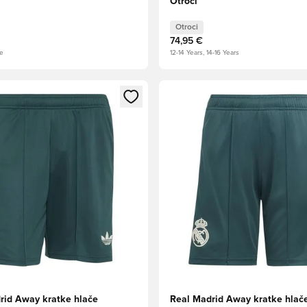
Otroci
Otroci
74,95 €
ge
12-14 Years, 14-16 Years
l za prijavo ali vpis kot član
Odpre Modal za prijavo ali vpi
rid Away kratke hlače
Real Madrid Away kratke hlač