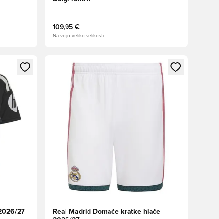
109,95 €
Na voljo veliko velikosti
s kot član
Odpre Modal za prijavo ali vpis kot član
 2026/27
Real Madrid Domače kratke hlače