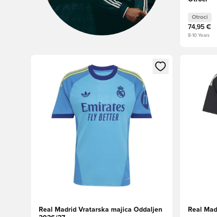
Otroci
74,95 €
8-10 Years
Odpre Modal za prijavo ali vpis kot član
Odpre Moda
Real Madrid Vratarska majica Oddaljen
Real Mad