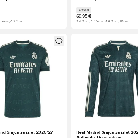
Otroci
69,95 €
2 Years, 0-2 Years
2-4 Years, 2-4 Years, 4-6 Years, 116cm
l za prijavo ali vpis kot član
Odpre Modal za prijavo ali vpi
id Srajca za izlet 2026/27
Real Madrid Srajca za izlet 20
Authentic Dolgi rokavi