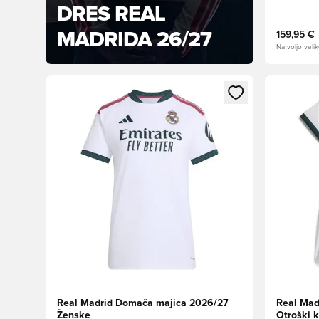
DRES REAL
MADRIDA 26/27
159,95 €
Na voljo velik
Odpre Modal za prijavo ali vpis kot član
Odpre Moda
Real Madrid Domača majica 2026/27
Real Mad
Ženske
Otroški 