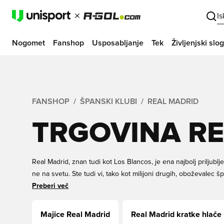
I
Nogomet
Fanshop
Usposabljanje
Tek
Življenjski slog
FANSHOP
ŠPANSKI KLUBI
REAL MADRID
TRGOVINA R
Real Madrid, znan tudi kot Los Blancos, je ena najbolj priljublje
ne na svetu. Ste tudi vi, tako kot milijoni drugih, oboževalec 
vse, kar iščete. Naša spletna trgovina Real Madrid je sestavljena
Preberi več
in najbolj edinstvenih artiklov Real Madrid na trgu. Poiščite vse
vadbo, celo obeskov za ključe. Odlične cene in hitra dostava z
Majice Real Madrid
Real Madrid kratke hlače