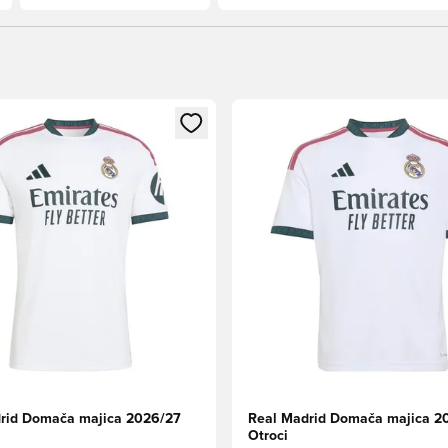
l za prijavo ali vpis kot član
Odpre Modal za prijavo ali vpi
rid Domača majica 2026/27
Real Madrid Domača majica 2
Otroci