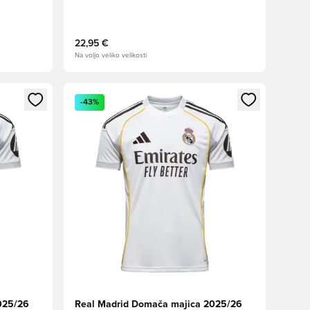
22,95 €
s
Na voljo veliko velikosti
s kot član
Odpre Modal za prijavo ali vpis kot član
-43%
025/26
Real Madrid Domača majica 2025/26