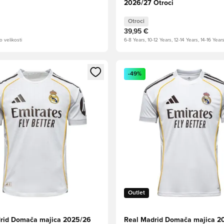
2026/27 Otroci
Otroci
39,95 €
o velikosti
6-8 Years, 10-12 Years, 12-14 Years, 14-16 Year
l za prijavo ali vpis kot član
Odpre Modal za prijavo ali vpi
-49%
Outlet
rid Domača majica 2025/26
Real Madrid Domača majica 2