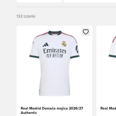
132
Izdelki
Odpre Modal za prijavo ali vpis kot član
Odpre Moda
Real Madrid Domača majica 2026/27
Real Mad
Authentic