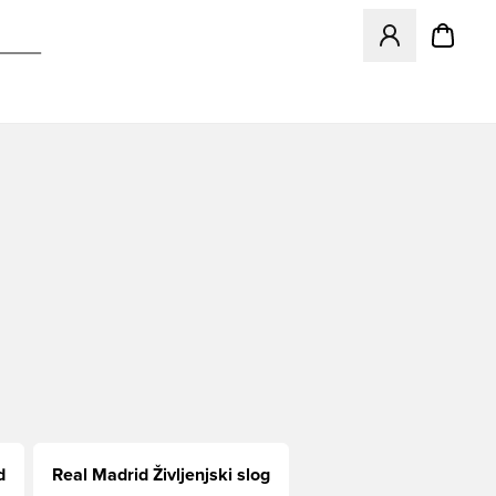
Odpre Modal za pr
d
Real Madrid Življenjski slog