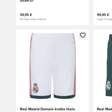
2026/27
99,95 €
99,95 €
Na voljo veliko velikosti
Large, X-Lar
Odpre Modal za prijavo ali vpis kot član
Odpre Moda
Real Madrid Domače kratke hlače
Real Mad