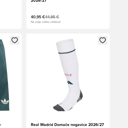
2026/27
40,95 €
44,95 €
Na voljo veliko velikosti
s kot član
Odpre Modal za prijavo ali vpis kot član
e
Real Madrid Domače nogavice 2026/27