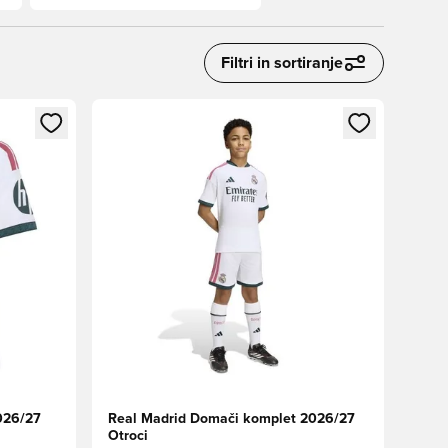
Filtri in sortiranje
s kot član
Odpre Modal za prijavo ali vpis kot član
026/27
Real Madrid Domači komplet 2026/27
Otroci