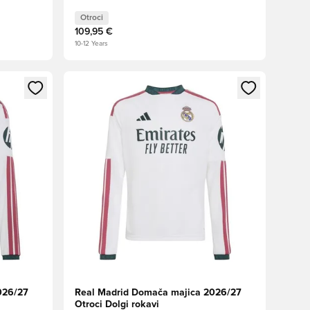
Otroci
109,95 €
10-12 Years
s kot član
Odpre Modal za prijavo ali vpis kot član
026/27
Real Madrid Domača majica 2026/27
Otroci Dolgi rokavi