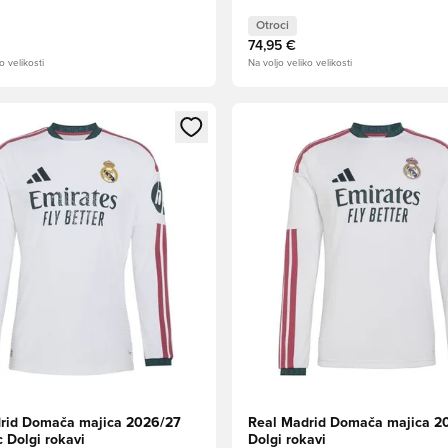
Otroci
74,95 €
o velikosti
Na voljo veliko velikosti
l za prijavo ali vpis kot član
Odpre Modal za prijavo ali vpi
rid Domača majica 2026/27
Real Madrid Domača majica 2
 Dolgi rokavi
Dolgi rokavi