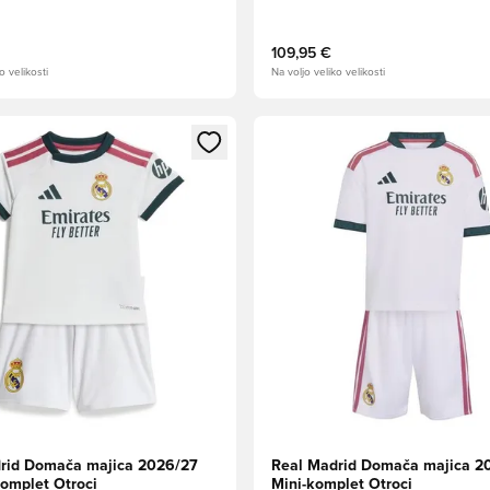
109,95 €
o velikosti
Na voljo veliko velikosti
l za prijavo ali vpis kot član
Odpre Modal za prijavo ali vpi
rid Domača majica 2026/27
Real Madrid Domača majica 2
komplet Otroci
Mini-komplet Otroci