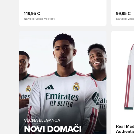
149,95 €
99,95 €
Na voljo veliko velikosti
Na voljo velik
Odpre Moda
VEČNA ELEGANCA
Real Mad
NOVI DOMAČI
Authentic