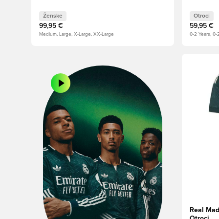
Ženske
Otroci
99,95 €
59,95 €
Medium, Large, X-Large, XX-Large
0-2 Years, 0-
Odpre Moda
Real Madr
Otroci