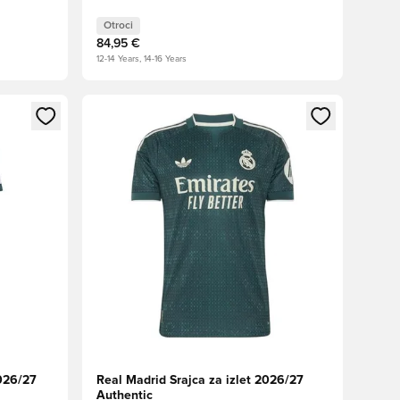
Otroci
84,95 €
12-14 Years, 14-16 Years
s kot član
Odpre Modal za prijavo ali vpis kot član
026/27
Real Madrid Srajca za izlet 2026/27
Authentic