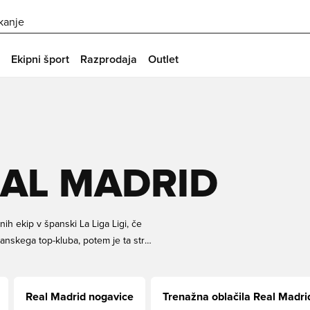
skanje
Ekipni šport
Razprodaja
Outlet
EAL MADRID
nih ekip v španski La Liga Ligi, če
španskega top-kluba, potem je ta stran
 iz nekaterih najboljših, najbolj kul
, od majic, kompletov, oblačil za
 Unisport.
Real Madrid nogavice
Trenažna oblačila Real Madri