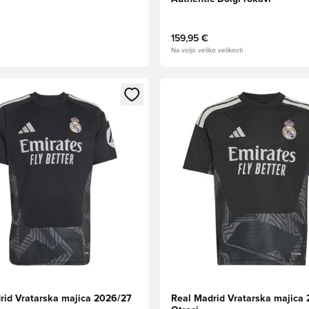
159,95 €
Na voljo veliko velikosti
l za prijavo ali vpis kot član
Odpre Modal za prijavo ali vpi
rid Vratarska majica 2026/27
Real Madrid Vratarska majica