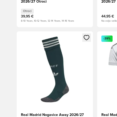
2026/27 Otroci
2026/27
Otroci
39,95 €
44,95 €
8-10 Years, 10-12 Years, 12-14 Years, 14-16 Years
Na voljo velik
Odpre Modal za prijavo ali vpis kot član
Odpre Moda
-39%
Real Madrid Nogavice Away 2026/27
Real Mad